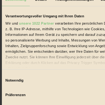
Biorama steht für einen nachhaltigen Lebensstil und bewussten
Lebenswandel. Es ist eine moderne Plattform für Ideen, Menschen
und Produkte, ein Leitfaden im schnell wachsenden Markt des
Handels mit Bioprodukten, des Fair-Trade sowie der Branche
Verantwortungsvoller Umgang mit Ihren Daten
alternativer Energien.
Wir und
unsere 1022 Partner
verarbeiten Ihre persönlichen 
Social Media
z. B. Ihre IP-Adresse, mithilfe von Technologien wie Cookies
22.601 Fans auf Facebook
Informationen auf Ihrem Gerät zu speichern und darauf zuzu
3.415 Follower auf Twitter
Folge uns auf Instagram
so personalisierte Werbung und Inhalte, Messungen von We
Themen
Inhalten, Zielgruppenforschung sowie Entwicklung von Ange
#
ermöglichen. Sie entscheiden darüber, wer Ihre Daten für we
Zwecke nutzt. Sie können Ihre Einwilligung jederzeit über di
Bio
Erklärung oder durch Klicken auf das Privacy Trigger Symbo
#
oder widerrufen
Einwilligungsauswahl
Nachhaltigkeit
Wenn Sie es erlauben, würden wir auch gerne:
Notwendig
#
Informationen über Ihre geografische Lage erfassen, 
auf einige Meter genau sein können
Vegan
Präferenzen
Ihr Gerät durch aktives Scannen nach bestimmten 
#
(Fingerprinting) identifizieren