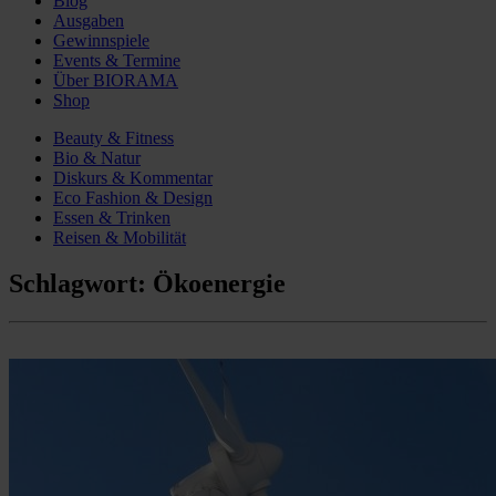
Blog
Ausgaben
Gewinnspiele
Events & Termine
Über BIORAMA
Shop
Beauty & Fitness
Bio & Natur
Diskurs & Kommentar
Eco Fashion & Design
Essen & Trinken
Reisen & Mobilität
Schlagwort:
Ökoenergie