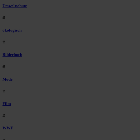
Umweltschutz
#
ökologisch
#
Bilderbuch
#
Mode
#
Film
#
WWF