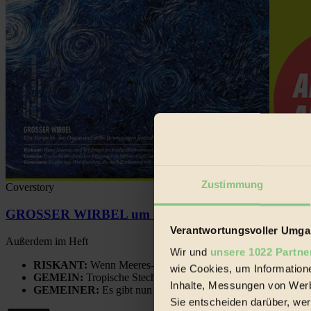
Zustimmung
Coverstory
GROSSER WIRBEL um Versuche, den Ozean und sein
Verantwortungsvoller Umgan
Außerdem im Heft
Wir und
unsere 1022 Partne
RISKANT:
Wenn Meeres- und Wildvögel im Freilandhühnerbe
wie Cookies, um Information
GEMEIN:
Tropische Stechmücken fühlen sich in Mitteleuropa
Inhalte, Messungen von Werb
GEMEINER:
Es gibt nun Weinflaschen, die nach Entleerung
Sie entscheiden darüber, wer