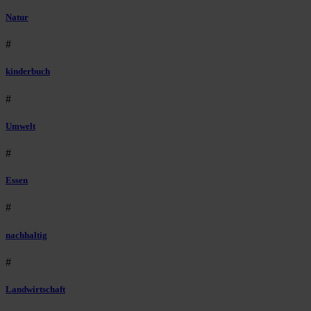
Natur
#
kinderbuch
#
Umwelt
#
Essen
#
nachhaltig
#
Landwirtschaft