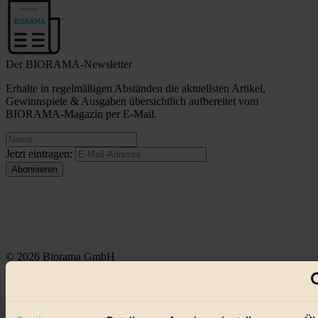
Der BIORAMA-Newsletter
Erhalte in regelmäßigen Abständen die aktuellsten Artikel,
Gewinnspiele & Ausgaben übersichtlich aufbereitet vom
BIORAMA-Magazin per E-Mail.
Jetzt eintragen:
© 2026 Biorama GmbH
Impressum & Disclaimer
Datenschutz
Mediadaten