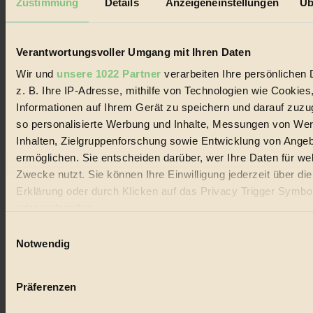
Zustimmung
Details
Anzeigeneinstellungen
Üb
Biorama steht für einen nachhaltigen Lebensstil und bewussten
Lebenswandel. Es ist eine moderne Plattform für Ideen, Menschen
und Produkte, ein Leitfaden im schnell wachsenden Markt des
Handels mit Bioprodukten, des Fair-Trade sowie der Branche
Verantwortungsvoller Umgang mit Ihren Daten
alternativer Energien.
Wir und
unsere 1022 Partner
verarbeiten Ihre persönlichen 
Social Media
z. B. Ihre IP-Adresse, mithilfe von Technologien wie Cookies
22.601 Fans auf Facebook
Informationen auf Ihrem Gerät zu speichern und darauf zuzu
3.415 Follower auf Twitter
Folge uns auf Instagram
so personalisierte Werbung und Inhalte, Messungen von We
Themen
Inhalten, Zielgruppenforschung sowie Entwicklung von Ange
#
ermöglichen. Sie entscheiden darüber, wer Ihre Daten für we
Zwecke nutzt. Sie können Ihre Einwilligung jederzeit über di
Bio
Erklärung oder durch Klicken auf das Privacy Trigger Symbo
#
oder widerrufen
Einwilligungsauswahl
Nachhaltigkeit
Wenn Sie es erlauben, würden wir auch gerne:
Notwendig
#
Informationen über Ihre geografische Lage erfassen, 
auf einige Meter genau sein können
Vegan
Präferenzen
Ihr Gerät durch aktives Scannen nach bestimmten 
(Fingerprinting) identifizieren