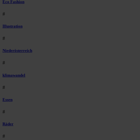
Eco Fashion
#
Illustration
#
Niederösterreich
#
klimawandel
#
Essen
#
Räder
#