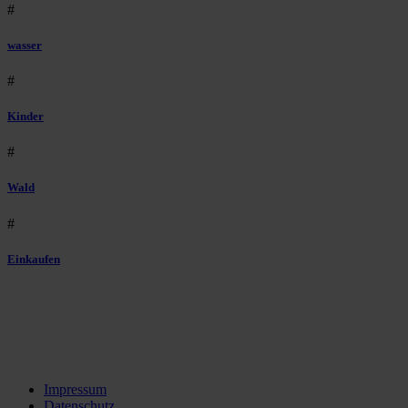
#
wasser
#
Kinder
#
Wald
#
Einkaufen
Impressum
Datenschutz