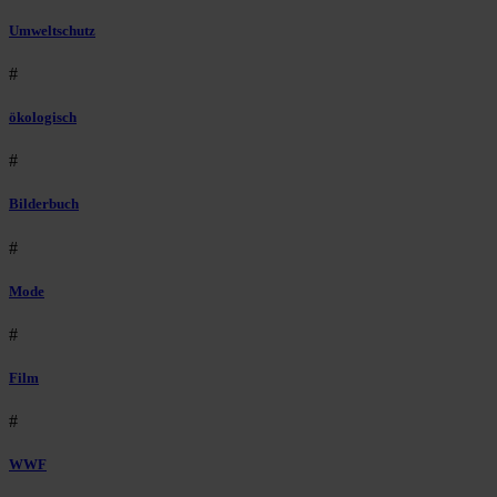
Umweltschutz
#
ökologisch
#
Bilderbuch
#
Mode
#
Film
#
WWF