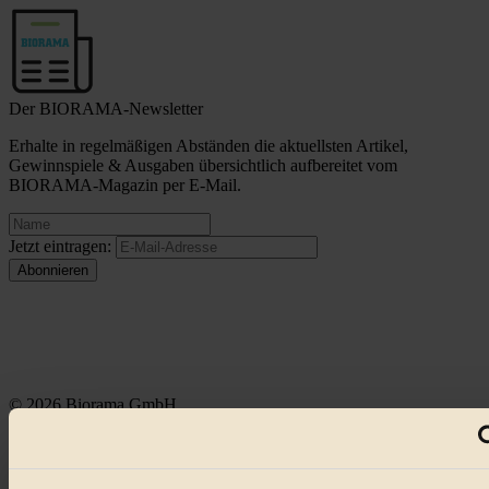
Der BIORAMA-Newsletter
Erhalte in regelmäßigen Abständen die aktuellsten Artikel,
Gewinnspiele & Ausgaben übersichtlich aufbereitet vom
BIORAMA-Magazin per E-Mail.
Jetzt eintragen:
© 2026 Biorama GmbH
Impressum & Disclaimer
Datenschutz
Mediadaten