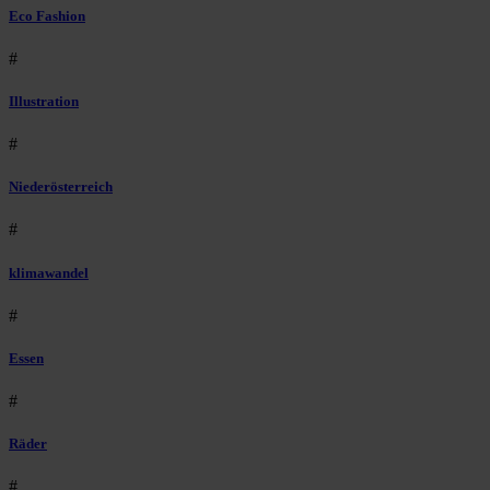
Eco Fashion
#
Illustration
#
Niederösterreich
#
klimawandel
#
Essen
#
Räder
#