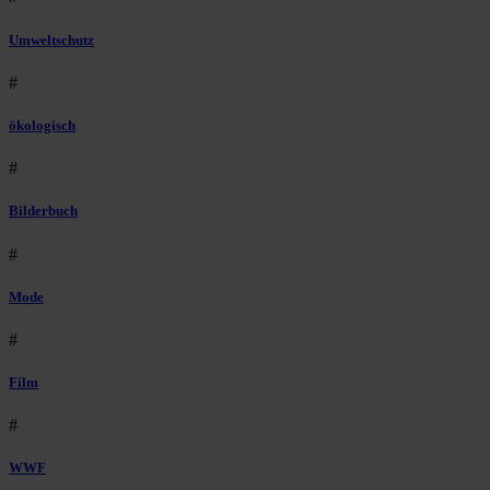
Umweltschutz
#
ökologisch
#
Bilderbuch
#
Mode
#
Film
#
WWF