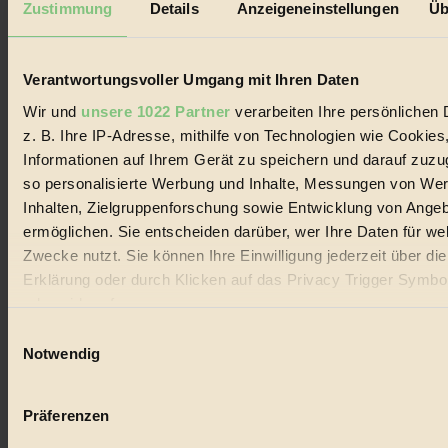
Zustimmung
Details
Anzeigeneinstellungen
Üb
Biorama steht für einen nachhaltigen Lebensstil und bewussten
Lebenswandel. Es ist eine moderne Plattform für Ideen, Menschen
und Produkte, ein Leitfaden im schnell wachsenden Markt des
Verantwortungsvoller Umgang mit Ihren Daten
Handels mit Bioprodukten, des Fair-Trade sowie der Branche
alternativer Energien.
Wir und
unsere 1022 Partner
verarbeiten Ihre persönlichen 
Social Media
z. B. Ihre IP-Adresse, mithilfe von Technologien wie Cookies
22.601 Fans auf Facebook
Informationen auf Ihrem Gerät zu speichern und darauf zuzu
3.415 Follower auf Twitter
so personalisierte Werbung und Inhalte, Messungen von We
Folge uns auf Instagram
Themen
Inhalten, Zielgruppenforschung sowie Entwicklung von Ange
#
ermöglichen. Sie entscheiden darüber, wer Ihre Daten für we
Zwecke nutzt. Sie können Ihre Einwilligung jederzeit über di
Bio
Erklärung oder durch Klicken auf das Privacy Trigger Symbo
#
oder widerrufen
Einwilligungsauswahl
Nachhaltigkeit
Wenn Sie es erlauben, würden wir auch gerne:
Notwendig
Informationen über Ihre geografische Lage erfassen, 
#
auf einige Meter genau sein können
Präferenzen
Vegan
Ihr Gerät durch aktives Scannen nach bestimmten 