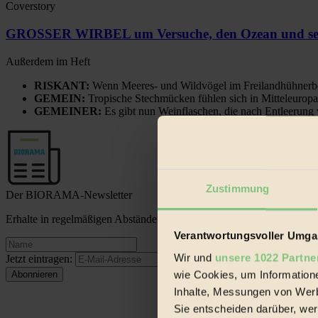
Coverstory
GROSSER WIRBEL um Versuche, den Ozean und sein
Außerdem im Heft
RISKANT:
Wenn Meeres- und Wildvögel im Freilandhühnerbe
GEMEIN:
Tropische Stechmücken fühlen sich in Mitteleuropa
GEMEINER:
Es gibt nun Weinflaschen, die nach Entleerung
Zustimmung
Der BIORAMA-Newsletter
Erhalte in regelmäßigen Abständen die aktuellsten Artikel, Gewinn
Verantwortungsvoller Umgan
Wir und
unsere 1022 Partne
Jetzt eintragen:
wie Cookies, um Information
Inhalte, Messungen von Werb
Sie entscheiden darüber, wer