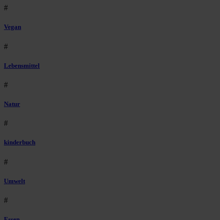
#
Vegan
#
Lebensmittel
#
Natur
#
kinderbuch
#
Umwelt
#
Essen