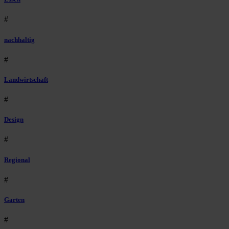
#
nachhaltig
#
Landwirtschaft
#
Design
#
Regional
#
Garten
#