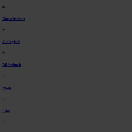
#
Umweltschutz
#
ökologisch
#
Bilderbuch
#
Mode
#
Film
#