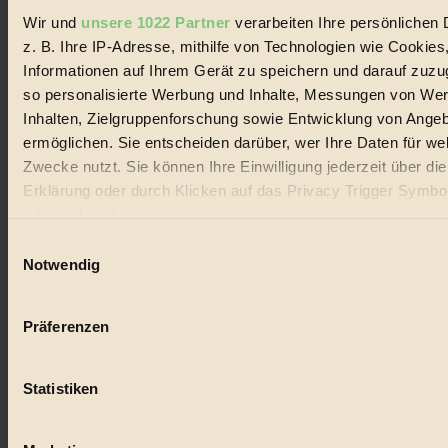
Wir und
unsere 1022 Partner
verarbeiten Ihre persönlichen 
#
z. B. Ihre IP-Adresse, mithilfe von Technologien wie Cookies
Informationen auf Ihrem Gerät zu speichern und darauf zuzu
Lebensmittel
so personalisierte Werbung und Inhalte, Messungen von We
#
Inhalten, Zielgruppenforschung sowie Entwicklung von Ange
ermöglichen. Sie entscheiden darüber, wer Ihre Daten für we
Natur
Zwecke nutzt. Sie können Ihre Einwilligung jederzeit über di
Erklärung oder durch Klicken auf das Privacy Trigger Symbo
#
oder widerrufen
kinderbuch
Einwilligungsauswahl
Wenn Sie es erlauben, würden wir auch gerne:
Notwendig
#
Informationen über Ihre geografische Lage erfassen, 
Umwelt
auf einige Meter genau sein können
Präferenzen
Ihr Gerät durch aktives Scannen nach bestimmten 
#
(Fingerprinting) identifizieren
Statistiken
Erfahren Sie mehr darüber, wie Ihre persönlichen Daten verar
Essen
werden, und legen Sie Ihre Präferenzen im
Abschnitt Einzel
#
fest.