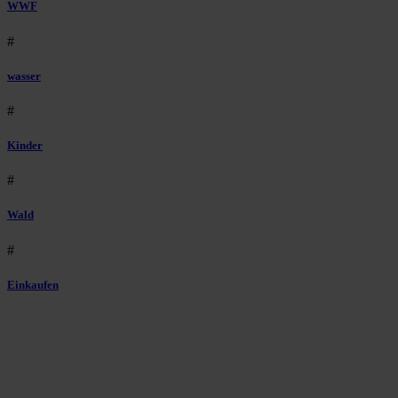
WWF
#
wasser
#
Kinder
#
Wald
#
Einkaufen