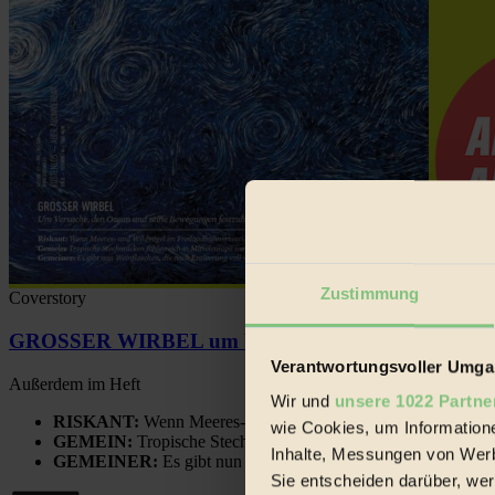
Zustimmung
Coverstory
GROSSER WIRBEL um Versuche, den Ozean und sein
Verantwortungsvoller Umgan
Außerdem im Heft
Wir und
unsere 1022 Partne
RISKANT:
Wenn Meeres- und Wildvögel im Freilandhühnerbe
wie Cookies, um Information
GEMEIN:
Tropische Stechmücken fühlen sich in Mitteleuropa
Inhalte, Messungen von Werb
GEMEINER:
Es gibt nun Weinflaschen, die nach Entleerung
Sie entscheiden darüber, wer