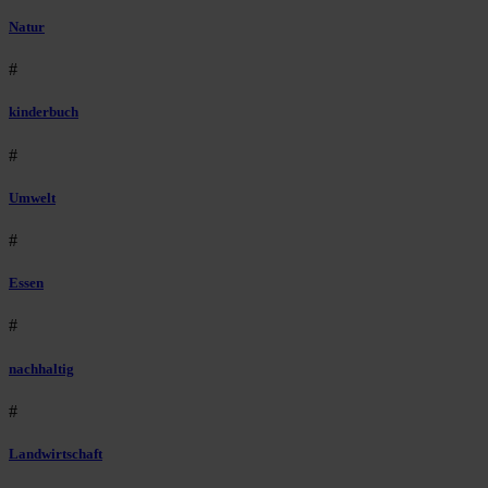
Natur
#
kinderbuch
#
Umwelt
#
Essen
#
nachhaltig
#
Landwirtschaft