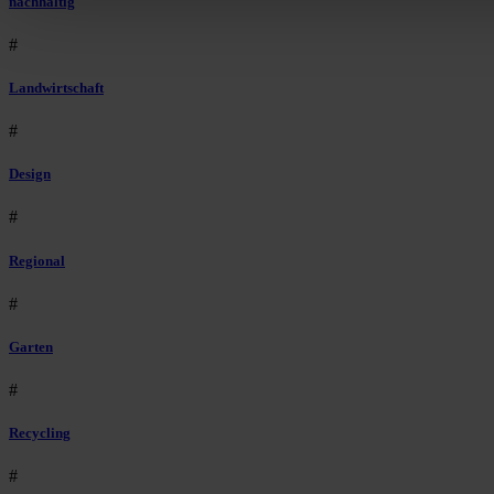
nachhaltig
#
Landwirtschaft
#
Design
#
Regional
#
Garten
#
Recycling
#