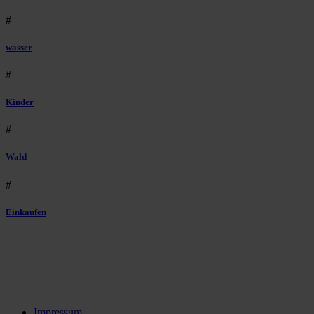
#
wasser
#
Kinder
#
Wald
#
Einkaufen
Impressum