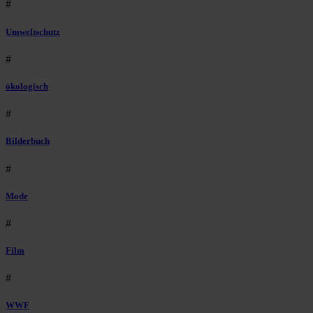
#
Umweltschutz
#
ökologisch
#
Bilderbuch
#
Mode
#
Film
#
WWF