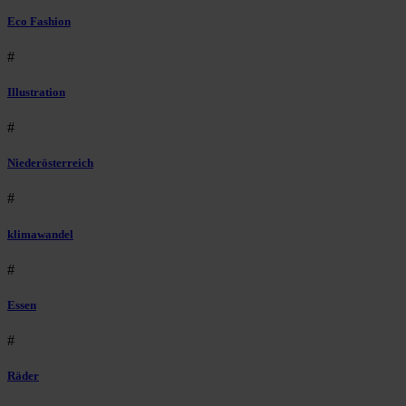
Eco Fashion
#
Illustration
#
Niederösterreich
#
klimawandel
#
Essen
#
Räder