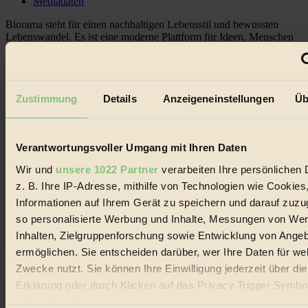
Mediadaten
Biorama steht für einen nachhaltigen Lebensstil und bewussten
Lebenswandel. Es ist eine moderne Plattform für Ideen, Menschen
und Produkte, ein Leitfaden im schnell wachsenden Markt des
Handels mit Bioprodukten, des Fair-Trade sowie der Branche
alternativer Energien.
Social Media
Zustimmung
Details
Anzeigeneinstellungen
Üb
22.601 Fans auf Facebook
3.415 Follower auf Twitter
Folge uns auf Instagram
Themen
Verantwortungsvoller Umgang mit Ihren Daten
#
Wir und
unsere 1022 Partner
verarbeiten Ihre persönlichen 
z. B. Ihre IP-Adresse, mithilfe von Technologien wie Cookies
Bio
Informationen auf Ihrem Gerät zu speichern und darauf zuzu
#
so personalisierte Werbung und Inhalte, Messungen von We
Inhalten, Zielgruppenforschung sowie Entwicklung von Ange
Nachhaltigkeit
ermöglichen. Sie entscheiden darüber, wer Ihre Daten für we
#
Zwecke nutzt. Sie können Ihre Einwilligung jederzeit über di
Erklärung oder durch Klicken auf das Privacy Trigger Symbo
Vegan
oder widerrufen