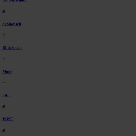
Umweltschutz
#
ökologisch
#
Bilderbuch
#
Mode
#
Film
#
WWF
#