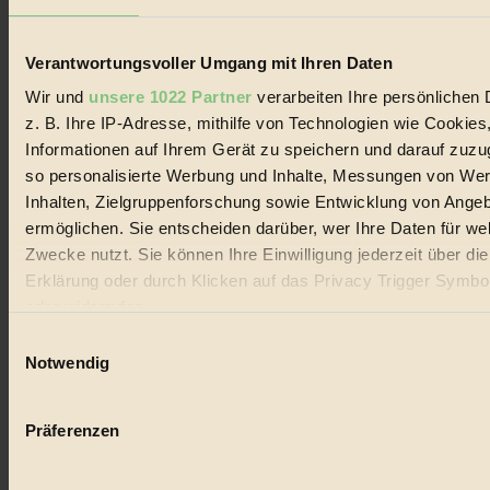
Lebenswandel. Es ist eine moderne Plattform für Ideen, Menschen
und Produkte, ein Leitfaden im schnell wachsenden Markt des
Handels mit Bioprodukten, des Fair-Trade sowie der Branche
Verantwortungsvoller Umgang mit Ihren Daten
alternativer Energien.
Wir und
unsere 1022 Partner
verarbeiten Ihre persönlichen 
Social Media
z. B. Ihre IP-Adresse, mithilfe von Technologien wie Cookies
22.601 Fans auf Facebook
3.415 Follower auf Twitter
Informationen auf Ihrem Gerät zu speichern und darauf zuzu
Folge uns auf Instagram
so personalisierte Werbung und Inhalte, Messungen von We
Themen
Inhalten, Zielgruppenforschung sowie Entwicklung von Ange
#
ermöglichen. Sie entscheiden darüber, wer Ihre Daten für we
Bio
Zwecke nutzt. Sie können Ihre Einwilligung jederzeit über di
Erklärung oder durch Klicken auf das Privacy Trigger Symbo
#
oder widerrufen
Nachhaltigkeit
Einwilligungsauswahl
Wenn Sie es erlauben, würden wir auch gerne:
Notwendig
#
Informationen über Ihre geografische Lage erfassen, 
auf einige Meter genau sein können
Vegan
Präferenzen
Ihr Gerät durch aktives Scannen nach bestimmten 
#
(Fingerprinting) identifizieren