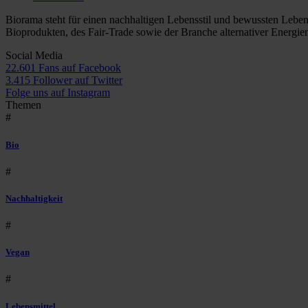
Biorama steht für einen nachhaltigen Lebensstil und bewussten Lebe
Bioprodukten, des Fair-Trade sowie der Branche alternativer Energie
Social Media
22.601 Fans auf Facebook
3.415 Follower auf Twitter
Folge uns auf Instagram
Themen
#
Bio
#
Nachhaltigkeit
#
Vegan
#
Lebensmittel