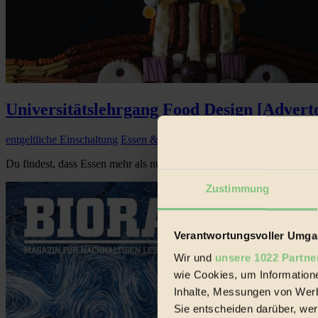
Universitätslehrgang Food Design [Adverto
entgeltliche Einschaltung
Essen & Trinken
Du findest, dass Essen mehr als nur Nahrungsaufnahme ist? Nachhaltig
Zustimmung
Verantwortungsvoller Umgan
Wir und
unsere 1022 Partne
wie Cookies, um Information
Inhalte, Messungen von Werb
Sie entscheiden darüber, wer