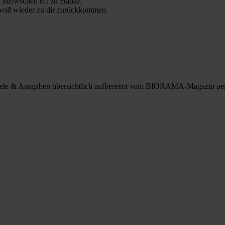
 inziwschen oft zu Hause.
 voll wieder zu dir zurückkommen.
spiele & Ausgaben übersichtlich aufbereitet vom BIORAMA-Magazin pe