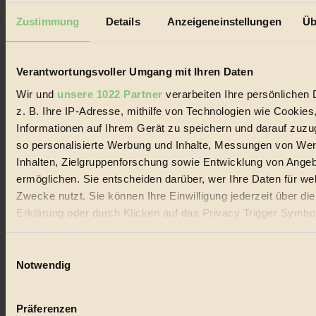
Datenschutz
Mediadaten
Zustimmung
Details
Anzeigeneinstellungen
Üb
Biorama steht für einen nachhaltigen Lebensstil und bewussten
Lebenswandel. Es ist eine moderne Plattform für Ideen, Menschen
und Produkte, ein Leitfaden im schnell wachsenden Markt des
Verantwortungsvoller Umgang mit Ihren Daten
Handels mit Bioprodukten, des Fair-Trade sowie der Branche
Wir und
unsere 1022 Partner
verarbeiten Ihre persönlichen 
alternativer Energien.
z. B. Ihre IP-Adresse, mithilfe von Technologien wie Cookies
Social Media
Informationen auf Ihrem Gerät zu speichern und darauf zuzu
22.601 Fans auf Facebook
3.415 Follower auf Twitter
so personalisierte Werbung und Inhalte, Messungen von We
Folge uns auf Instagram
Inhalten, Zielgruppenforschung sowie Entwicklung von Ange
Themen
ermöglichen. Sie entscheiden darüber, wer Ihre Daten für we
#
Zwecke nutzt. Sie können Ihre Einwilligung jederzeit über di
Bio
Erklärung oder durch Klicken auf das Privacy Trigger Symbo
oder widerrufen
#
Einwilligungsauswahl
Wenn Sie es erlauben, würden wir auch gerne:
Notwendig
Nachhaltigkeit
Informationen über Ihre geografische Lage erfassen, 
#
auf einige Meter genau sein können
Präferenzen