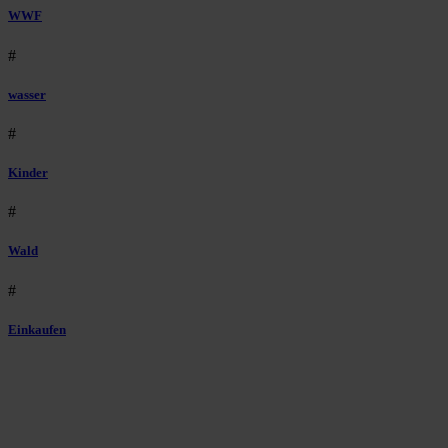
WWF
#
wasser
#
Kinder
#
Wald
#
Einkaufen