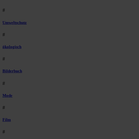
#
Umweltschutz
#
ökologisch
#
Bilderbuch
#
Mode
#
Film
#