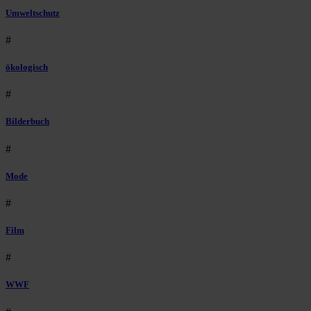
Umweltschutz
#
ökologisch
#
Bilderbuch
#
Mode
#
Film
#
WWF