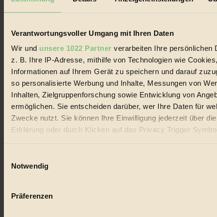
Biorama steht für einen nachhaltigen Lebensstil und bewussten
Lebenswandel. Es ist eine moderne Plattform für Ideen, Menschen
und Produkte, ein Leitfaden im schnell wachsenden Markt des
Handels mit Bioprodukten, des Fair-Trade sowie der Branche
Verantwortungsvoller Umgang mit Ihren Daten
alternativer Energien.
Wir und
unsere 1022 Partner
verarbeiten Ihre persönlichen 
Social Media
z. B. Ihre IP-Adresse, mithilfe von Technologien wie Cookies
22.601 Fans auf Facebook
Informationen auf Ihrem Gerät zu speichern und darauf zuzu
3.415 Follower auf Twitter
Folge uns auf Instagram
so personalisierte Werbung und Inhalte, Messungen von We
Themen
Inhalten, Zielgruppenforschung sowie Entwicklung von Ange
#
ermöglichen. Sie entscheiden darüber, wer Ihre Daten für we
Zwecke nutzt. Sie können Ihre Einwilligung jederzeit über di
Bio
Erklärung oder durch Klicken auf das Privacy Trigger Symbo
#
oder widerrufen
Einwilligungsauswahl
Nachhaltigkeit
Wenn Sie es erlauben, würden wir auch gerne:
Notwendig
#
Informationen über Ihre geografische Lage erfassen, 
auf einige Meter genau sein können
Vegan
Präferenzen
Ihr Gerät durch aktives Scannen nach bestimmten 
#
(Fingerprinting) identifizieren