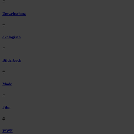
#
Umweltschutz
#
ökologisch
#
Bilderbuch
#
Mode
#
Film
#
WWF