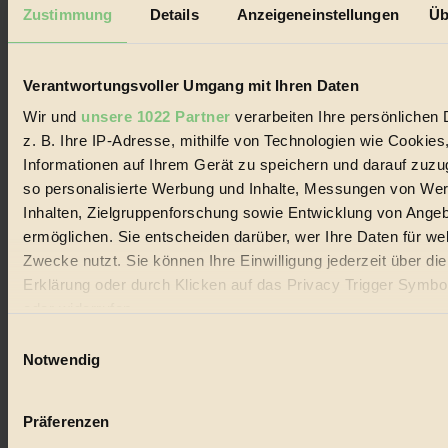
Mediadaten
Zustimmung
Details
Anzeigeneinstellungen
Üb
Biorama steht für einen nachhaltigen Lebensstil und bewussten
Lebenswandel. Es ist eine moderne Plattform für Ideen, Menschen
und Produkte, ein Leitfaden im schnell wachsenden Markt des
Verantwortungsvoller Umgang mit Ihren Daten
Handels mit Bioprodukten, des Fair-Trade sowie der Branche
alternativer Energien.
Wir und
unsere 1022 Partner
verarbeiten Ihre persönlichen 
z. B. Ihre IP-Adresse, mithilfe von Technologien wie Cookies
Social Media
22.601 Fans auf Facebook
Informationen auf Ihrem Gerät zu speichern und darauf zuzu
3.415 Follower auf Twitter
so personalisierte Werbung und Inhalte, Messungen von We
Folge uns auf Instagram
Inhalten, Zielgruppenforschung sowie Entwicklung von Ange
Themen
#
ermöglichen. Sie entscheiden darüber, wer Ihre Daten für we
Zwecke nutzt. Sie können Ihre Einwilligung jederzeit über di
Bio
Erklärung oder durch Klicken auf das Privacy Trigger Symbo
oder widerrufen
#
Einwilligungsauswahl
Nachhaltigkeit
Wenn Sie es erlauben, würden wir auch gerne:
Notwendig
Informationen über Ihre geografische Lage erfassen, 
#
auf einige Meter genau sein können
Präferenzen
Vegan
Ihr Gerät durch aktives Scannen nach bestimmten 