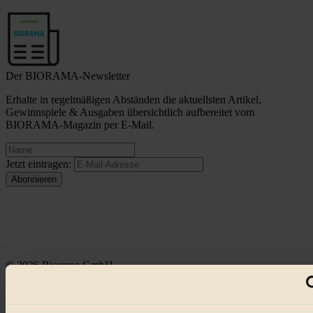
Der BIORAMA-Newsletter
Erhalte in regelmäßigen Abständen die aktuellsten Artikel,
Gewinnspiele & Ausgaben übersichtlich aufbereitet vom
BIORAMA-Magazin per E-Mail.
Jetzt eintragen:
© 2026 Biorama GmbH
Impressum & Disclaimer
Datenschutz