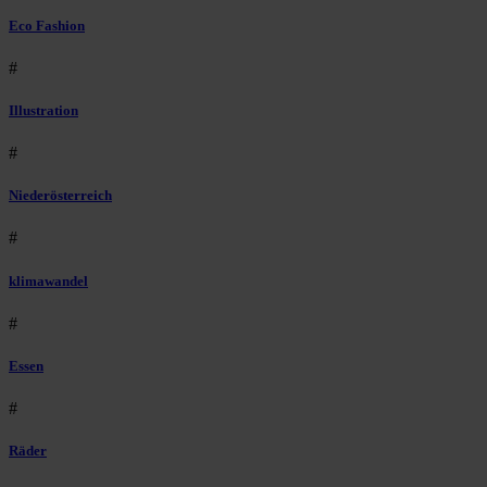
Eco Fashion
#
Illustration
#
Niederösterreich
#
klimawandel
#
Essen
#
Räder