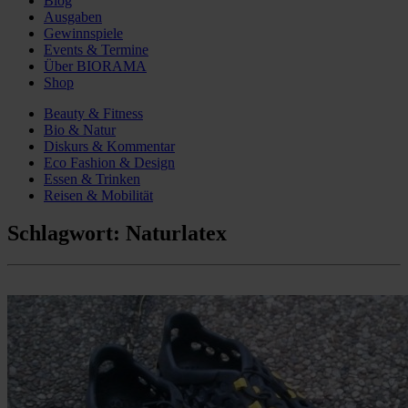
Blog
Ausgaben
Gewinnspiele
Events & Termine
Über BIORAMA
Shop
Beauty & Fitness
Bio & Natur
Diskurs & Kommentar
Eco Fashion & Design
Essen & Trinken
Reisen & Mobilität
Schlagwort:
Naturlatex