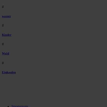
#
wasser
#
Kinder
#
Wald
#
Einkaufen
Impressum