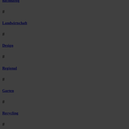
nachhaltig
#
Landwirtschaft
#
Design
#
Regional
#
Garten
#
Recycling
#