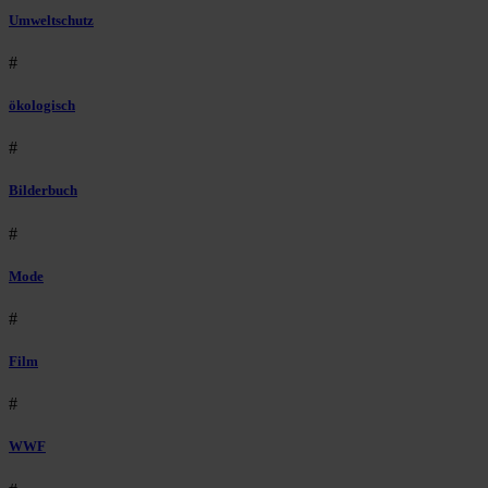
Umweltschutz
#
ökologisch
#
Bilderbuch
#
Mode
#
Film
#
WWF