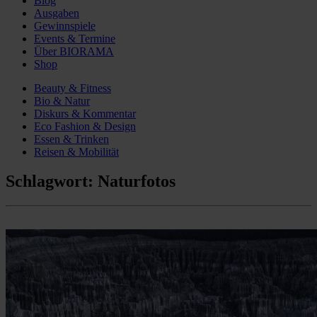
Blog
Ausgaben
Gewinnspiele
Events & Termine
Über BIORAMA
Shop
Beauty & Fitness
Bio & Natur
Diskurs & Kommentar
Eco Fashion & Design
Essen & Trinken
Reisen & Mobilität
Schlagwort:
Naturfotos