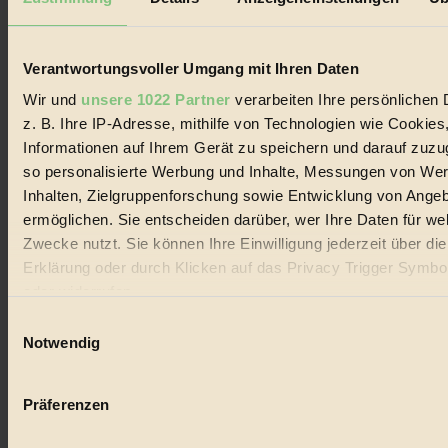
Biorama steht für einen nachhaltigen Lebensstil und bewussten
Lebenswandel. Es ist eine moderne Plattform für Ideen, Menschen
und Produkte, ein Leitfaden im schnell wachsenden Markt des
Handels mit Bioprodukten, des Fair-Trade sowie der Branche
Verantwortungsvoller Umgang mit Ihren Daten
alternativer Energien.
Wir und
unsere 1022 Partner
verarbeiten Ihre persönlichen 
Social Media
z. B. Ihre IP-Adresse, mithilfe von Technologien wie Cookies
22.601 Fans auf Facebook
Informationen auf Ihrem Gerät zu speichern und darauf zuzu
3.415 Follower auf Twitter
Folge uns auf Instagram
so personalisierte Werbung und Inhalte, Messungen von We
Themen
Inhalten, Zielgruppenforschung sowie Entwicklung von Ange
#
ermöglichen. Sie entscheiden darüber, wer Ihre Daten für we
Zwecke nutzt. Sie können Ihre Einwilligung jederzeit über di
Bio
Erklärung oder durch Klicken auf das Privacy Trigger Symbo
#
oder widerrufen
Einwilligungsauswahl
Nachhaltigkeit
Wenn Sie es erlauben, würden wir auch gerne:
Notwendig
#
Informationen über Ihre geografische Lage erfassen, 
auf einige Meter genau sein können
Vegan
Präferenzen
Ihr Gerät durch aktives Scannen nach bestimmten 
#
(Fingerprinting) identifizieren