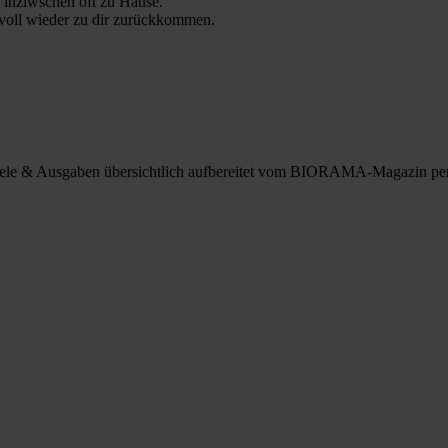
 inziwschen oft zu Hause.
 voll wieder zu dir zurückkommen.
spiele & Ausgaben übersichtlich aufbereitet vom BIORAMA-Magazin pe