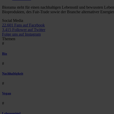
Biorama steht für einen nachhaltigen Lebensstil und bewussten Lebe
Bioprodukten, des Fair-Trade sowie der Branche alternativer Energie
Social Media
22.601 Fans auf Facebook
3.415 Follower auf Twitter
Folge uns auf Instagram
Themen
#
Bio
#
Nachhaltigkeit
#
Vegan
#
Lebensmittel