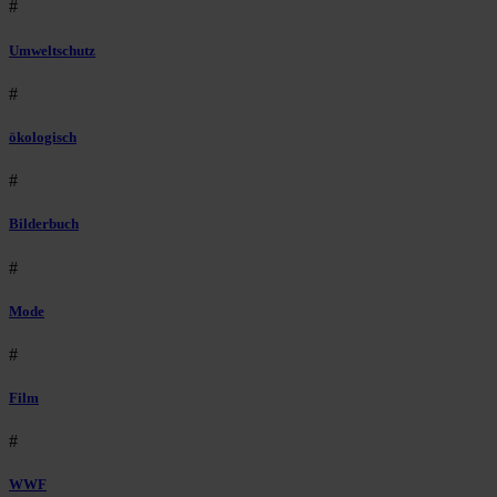
#
Umweltschutz
#
ökologisch
#
Bilderbuch
#
Mode
#
Film
#
WWF