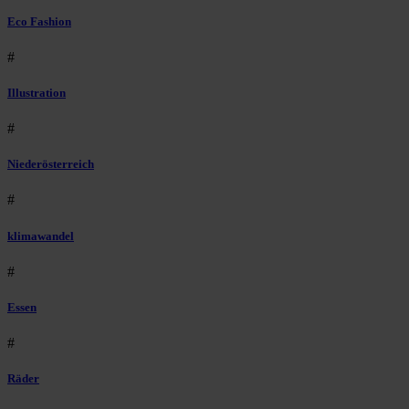
Eco Fashion
#
Illustration
#
Niederösterreich
#
klimawandel
#
Essen
#
Räder