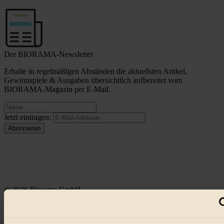
Der BIORAMA-Newsletter
Erhalte in regelmäßigen Abständen die aktuellsten Artikel,
Gewinnspiele & Ausgaben übersichtlich aufbereitet vom
BIORAMA-Magazin per E-Mail.
Jetzt eintragen:
© 2026 Biorama GmbH
Impressum & Disclaimer
Datenschutz