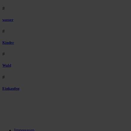
#
wasser
#
Kinder
#
Wald
#
Einkaufen
Impressum