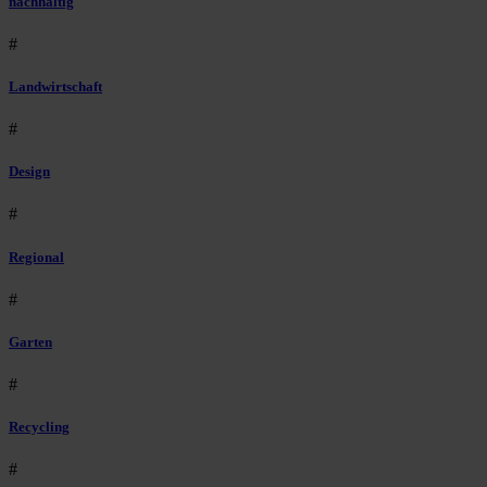
nachhaltig
#
Landwirtschaft
#
Design
#
Regional
#
Garten
#
Recycling
#