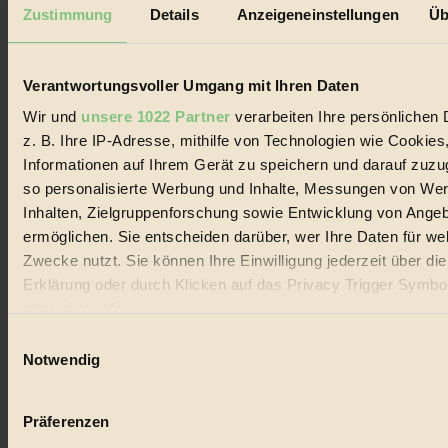
Mediadaten
Zustimmung
Details
Anzeigeneinstellungen
Üb
Biorama steht für einen nachhaltigen Lebensstil und bewussten
Lebenswandel. Es ist eine moderne Plattform für Ideen, Menschen
und Produkte, ein Leitfaden im schnell wachsenden Markt des
Verantwortungsvoller Umgang mit Ihren Daten
Handels mit Bioprodukten, des Fair-Trade sowie der Branche
alternativer Energien.
Wir und
unsere 1022 Partner
verarbeiten Ihre persönlichen 
z. B. Ihre IP-Adresse, mithilfe von Technologien wie Cookies
Social Media
22.601 Fans auf Facebook
Informationen auf Ihrem Gerät zu speichern und darauf zuzu
3.415 Follower auf Twitter
so personalisierte Werbung und Inhalte, Messungen von We
Folge uns auf Instagram
Inhalten, Zielgruppenforschung sowie Entwicklung von Ange
Themen
#
ermöglichen. Sie entscheiden darüber, wer Ihre Daten für we
Zwecke nutzt. Sie können Ihre Einwilligung jederzeit über di
Bio
Erklärung oder durch Klicken auf das Privacy Trigger Symbo
oder widerrufen
#
Einwilligungsauswahl
Nachhaltigkeit
Wenn Sie es erlauben, würden wir auch gerne:
Notwendig
Informationen über Ihre geografische Lage erfassen, 
#
auf einige Meter genau sein können
Präferenzen
Vegan
Ihr Gerät durch aktives Scannen nach bestimmten 