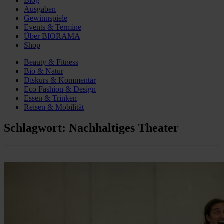
Blog
Ausgaben
Gewinnspiele
Events & Termine
Über BIORAMA
Shop
Beauty & Fitness
Bio & Natur
Diskurs & Kommentar
Eco Fashion & Design
Essen & Trinken
Reisen & Mobilität
Schlagwort:
Nachhaltiges Theater