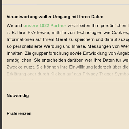
Lebenswandel. Es ist eine moderne Plattform für Ideen, Menschen
und Produkte, ein Leitfaden im schnell wachsenden Markt des
Handels mit Bioprodukten, des Fair-Trade sowie der Branche
Verantwortungsvoller Umgang mit Ihren Daten
alternativer Energien.
Wir und
unsere 1022 Partner
verarbeiten Ihre persönlichen 
Social Media
z. B. Ihre IP-Adresse, mithilfe von Technologien wie Cookies
22.601 Fans auf Facebook
3.415 Follower auf Twitter
Informationen auf Ihrem Gerät zu speichern und darauf zuzu
Folge uns auf Instagram
so personalisierte Werbung und Inhalte, Messungen von We
Themen
Inhalten, Zielgruppenforschung sowie Entwicklung von Ange
#
ermöglichen. Sie entscheiden darüber, wer Ihre Daten für we
Bio
Zwecke nutzt. Sie können Ihre Einwilligung jederzeit über di
Erklärung oder durch Klicken auf das Privacy Trigger Symbo
#
oder widerrufen
Nachhaltigkeit
Einwilligungsauswahl
Wenn Sie es erlauben, würden wir auch gerne:
Notwendig
#
Informationen über Ihre geografische Lage erfassen, 
auf einige Meter genau sein können
Vegan
Präferenzen
Ihr Gerät durch aktives Scannen nach bestimmten 
#
(Fingerprinting) identifizieren