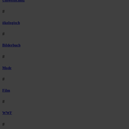
Umweltschutz
#
ökologisch
#
Bilderbuch
#
Mode
#
Film
#
WWF
#