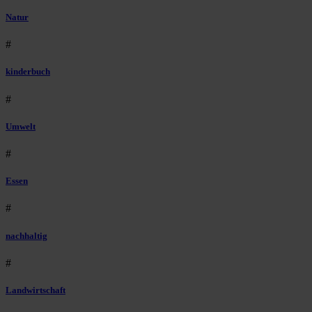
Natur
#
kinderbuch
#
Umwelt
#
Essen
#
nachhaltig
#
Landwirtschaft