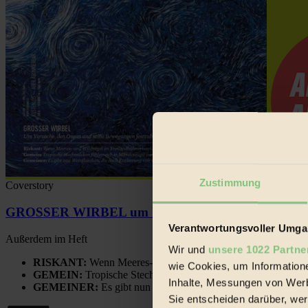
Zustimmung
Coverstory
GROSSER WIRBEL um Versuche, den Ozean und sein
Verantwortungsvoller Umgan
Außerdem im Heft
Wir und
unsere 1022 Partne
RISKANT:
Wenn Meeres- und Wildvögel im Freilandhühnerbe
wie Cookies, um Information
GEMEIN:
Tropische Stechmücken fühlen sich in Mitteleuropa
Inhalte, Messungen von Werb
GEMEINER:
Es gibt nun Weinflaschen, die nach Entleerung
Sie entscheiden darüber, wer