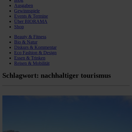
Blog
Ausgaben
Gewinnspiele
Events & Termine
Über BIORAMA
Shop
Beauty & Fitness
Bio & Natur
Diskurs & Kommentar
Eco Fashion & Design
Essen & Trinken
Reisen & Mobilität
Schlagwort:
nachhaltiger tourismus