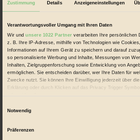
Zustimmung
Details
Anzeigeneinstellungen
Üb
Biorama steht für einen nachhaltigen Lebensstil und bewussten
Lebenswandel. Es ist eine moderne Plattform für Ideen, Menschen
und Produkte, ein Leitfaden im schnell wachsenden Markt des
Verantwortungsvoller Umgang mit Ihren Daten
Handels mit Bioprodukten, des Fair-Trade sowie der Branche
alternativer Energien.
Wir und
unsere 1022 Partner
verarbeiten Ihre persönlichen 
Social Media
z. B. Ihre IP-Adresse, mithilfe von Technologien wie Cookies
22.601 Fans auf Facebook
Informationen auf Ihrem Gerät zu speichern und darauf zuzu
3.415 Follower auf Twitter
so personalisierte Werbung und Inhalte, Messungen von We
Folge uns auf Instagram
Themen
Inhalten, Zielgruppenforschung sowie Entwicklung von Ange
#
ermöglichen. Sie entscheiden darüber, wer Ihre Daten für we
Zwecke nutzt. Sie können Ihre Einwilligung jederzeit über di
Bio
Erklärung oder durch Klicken auf das Privacy Trigger Symbo
#
oder widerrufen
Einwilligungsauswahl
Nachhaltigkeit
Wenn Sie es erlauben, würden wir auch gerne:
Notwendig
Informationen über Ihre geografische Lage erfassen, 
#
auf einige Meter genau sein können
Präferenzen
Vegan
Ihr Gerät durch aktives Scannen nach bestimmten 