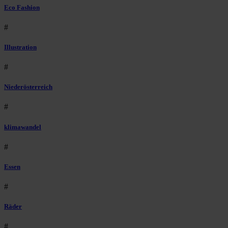
Eco Fashion
#
Illustration
#
Niederösterreich
#
klimawandel
#
Essen
#
Räder
#