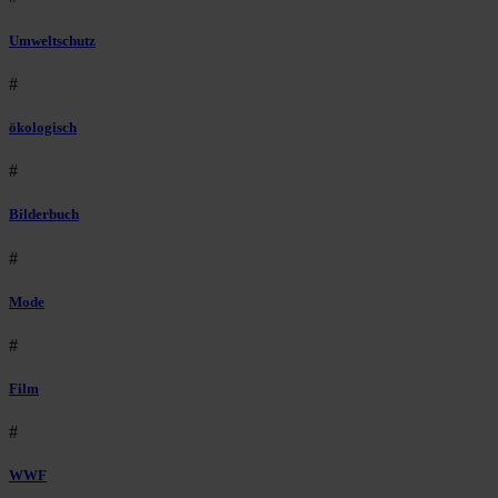
Umweltschutz
#
ökologisch
#
Bilderbuch
#
Mode
#
Film
#
WWF