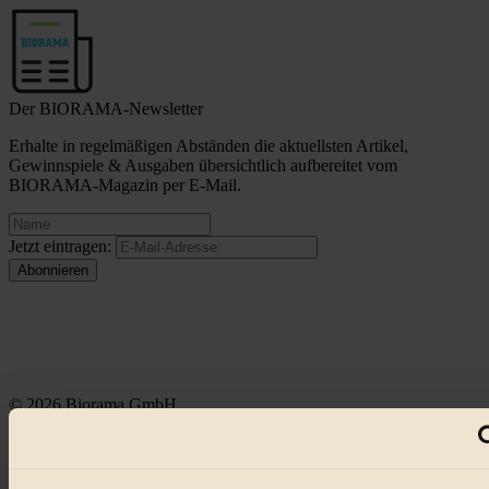
Der BIORAMA-Newsletter
Erhalte in regelmäßigen Abständen die aktuellsten Artikel,
Gewinnspiele & Ausgaben übersichtlich aufbereitet vom
BIORAMA-Magazin per E-Mail.
Jetzt eintragen:
© 2026 Biorama GmbH
Impressum & Disclaimer
Datenschutz
Mediadaten