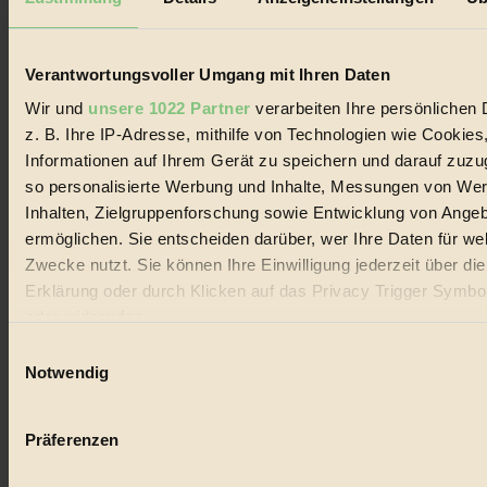
Biorama steht für einen nachhaltigen Lebensstil und bewussten
Lebenswandel. Es ist eine moderne Plattform für Ideen, Menschen
und Produkte, ein Leitfaden im schnell wachsenden Markt des
Handels mit Bioprodukten, des Fair-Trade sowie der Branche
Verantwortungsvoller Umgang mit Ihren Daten
alternativer Energien.
Wir und
unsere 1022 Partner
verarbeiten Ihre persönlichen 
Social Media
z. B. Ihre IP-Adresse, mithilfe von Technologien wie Cookies
22.601 Fans auf Facebook
Informationen auf Ihrem Gerät zu speichern und darauf zuzu
3.415 Follower auf Twitter
Folge uns auf Instagram
so personalisierte Werbung und Inhalte, Messungen von We
Themen
Inhalten, Zielgruppenforschung sowie Entwicklung von Ange
#
ermöglichen. Sie entscheiden darüber, wer Ihre Daten für we
Zwecke nutzt. Sie können Ihre Einwilligung jederzeit über di
Bio
Erklärung oder durch Klicken auf das Privacy Trigger Symbo
#
oder widerrufen
Einwilligungsauswahl
Nachhaltigkeit
Wenn Sie es erlauben, würden wir auch gerne:
Notwendig
#
Informationen über Ihre geografische Lage erfassen, 
auf einige Meter genau sein können
Vegan
Präferenzen
Ihr Gerät durch aktives Scannen nach bestimmten 
#
(Fingerprinting) identifizieren