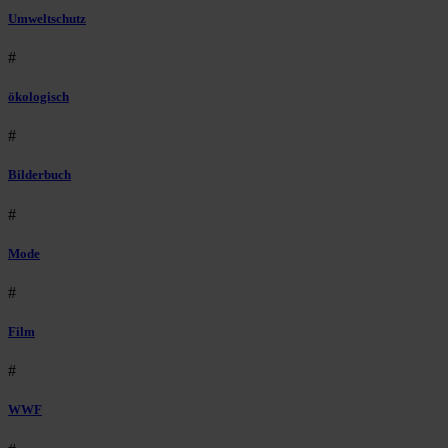
Umweltschutz
#
ökologisch
#
Bilderbuch
#
Mode
#
Film
#
WWF