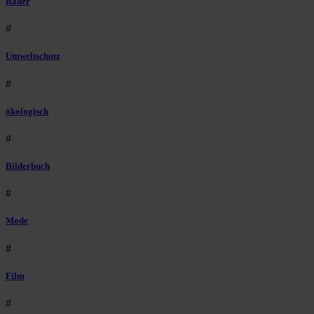
Räder
#
Umweltschutz
#
ökologisch
#
Bilderbuch
#
Mode
#
Film
#