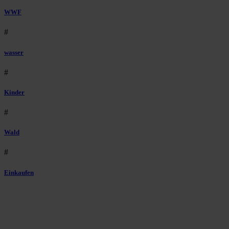
WWF
#
wasser
#
Kinder
#
Wald
#
Einkaufen