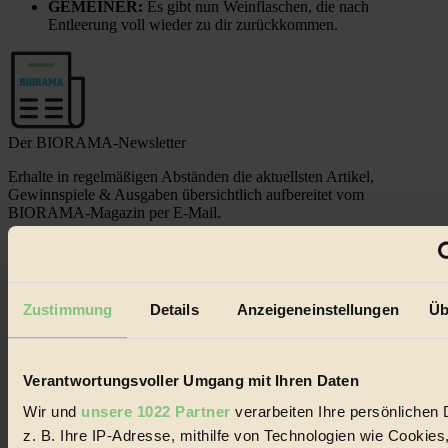
GEMEINER:
Es gibt nun Weinflaschen, die nach
Entleerung voll wieder zu dir zurückkommen.
Der BIORAMA-Newsletter
Erhalte in regelmäßigen Abständen die aktuellsten Artikel,
Gewinnspiele & Ausgaben übersichtlich aufbereitet vom
BIORAMA-Magazin per E-Mail.
Jetzt eintragen:
Zustimmung
Details
Anzeigeneinstellungen
Üb
Verantwortungsvoller Umgang mit Ihren Daten
Wir und
unsere 1022 Partner
verarbeiten Ihre persönlichen 
© 2026 Biorama GmbH
z. B. Ihre IP-Adresse, mithilfe von Technologien wie Cookies
Impressum & Disclaimer