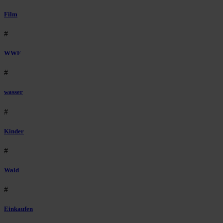
Film
#
WWF
#
wasser
#
Kinder
#
Wald
#
Einkaufen