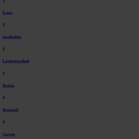
#
Essen
#
nachhaltig
#
Landwirtschaft
#
Design
#
Regional
#
Garten