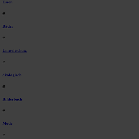
Essen
#
Räder
#
Umweltschutz
#
ökologisch
#
Bilderbuch
#
Mode
#