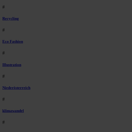
#
Recycling
#
Eco Fashion
#
Illustration
#
Niederösterreich
#
klimawandel
#