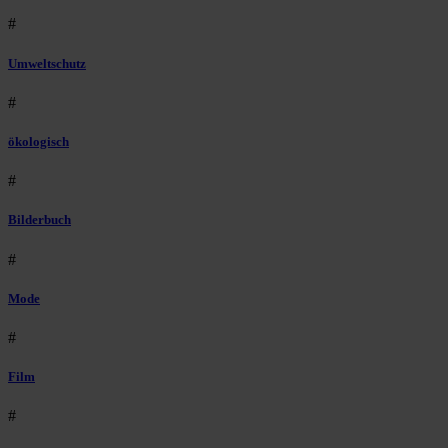
#
Umweltschutz
#
ökologisch
#
Bilderbuch
#
Mode
#
Film
#