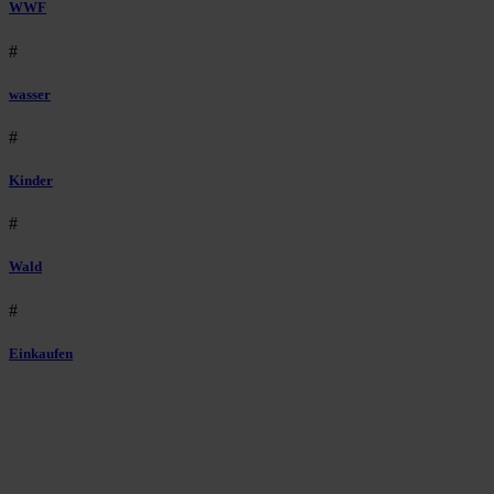
WWF
#
wasser
#
Kinder
#
Wald
#
Einkaufen