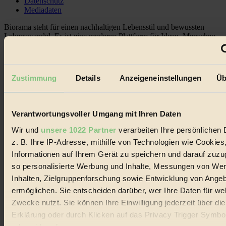
Datenschutz
Mediadaten
Biorama steht für einen nachhaltigen Lebensstil und bewussten
Lebenswandel. Es ist eine moderne Plattform für Ideen, Menschen
und Produkte, ein Leitfaden im schnell wachsenden Markt des
Handels mit Bioprodukten, des Fair-Trade sowie der Branche
alternativer Energien.
Zustimmung
Details
Anzeigeneinstellungen
Üb
Social Media
22.601 Fans auf Facebook
3.415 Follower auf Twitter
Folge uns auf Instagram
Verantwortungsvoller Umgang mit Ihren Daten
Themen
#
Wir und
unsere 1022 Partner
verarbeiten Ihre persönlichen 
z. B. Ihre IP-Adresse, mithilfe von Technologien wie Cookies
Bio
Informationen auf Ihrem Gerät zu speichern und darauf zuzu
#
so personalisierte Werbung und Inhalte, Messungen von We
Inhalten, Zielgruppenforschung sowie Entwicklung von Ange
Nachhaltigkeit
ermöglichen. Sie entscheiden darüber, wer Ihre Daten für we
Zwecke nutzt. Sie können Ihre Einwilligung jederzeit über di
#
Erklärung oder durch Klicken auf das Privacy Trigger Symbo
Vegan