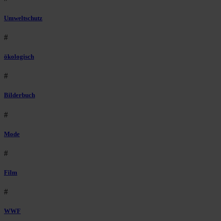
Umweltschutz
#
ökologisch
#
Bilderbuch
#
Mode
#
Film
#
WWF