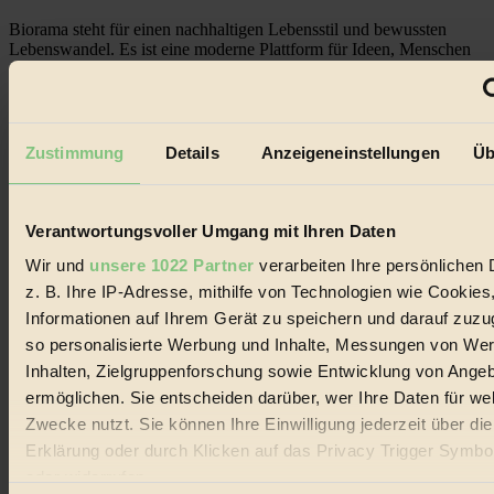
Biorama steht für einen nachhaltigen Lebensstil und bewussten
Lebenswandel. Es ist eine moderne Plattform für Ideen, Menschen
und Produkte, ein Leitfaden im schnell wachsenden Markt des
Handels mit Bioprodukten, des Fair-Trade sowie der Branche
alternativer Energien.
Social Media
Zustimmung
Details
Anzeigeneinstellungen
Üb
22.601 Fans auf Facebook
3.415 Follower auf Twitter
Folge uns auf Instagram
Themen
Verantwortungsvoller Umgang mit Ihren Daten
#
Wir und
unsere 1022 Partner
verarbeiten Ihre persönlichen 
Bio
z. B. Ihre IP-Adresse, mithilfe von Technologien wie Cookies
Informationen auf Ihrem Gerät zu speichern und darauf zuzu
#
so personalisierte Werbung und Inhalte, Messungen von We
Inhalten, Zielgruppenforschung sowie Entwicklung von Ange
Nachhaltigkeit
ermöglichen. Sie entscheiden darüber, wer Ihre Daten für we
#
Zwecke nutzt. Sie können Ihre Einwilligung jederzeit über di
Erklärung oder durch Klicken auf das Privacy Trigger Symbo
Vegan
oder widerrufen