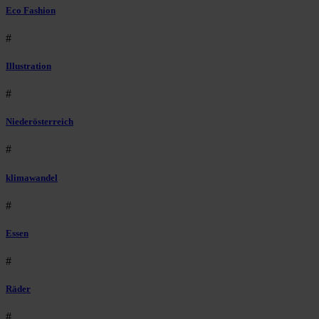
Eco Fashion
#
Illustration
#
Niederösterreich
#
klimawandel
#
Essen
#
Räder
#