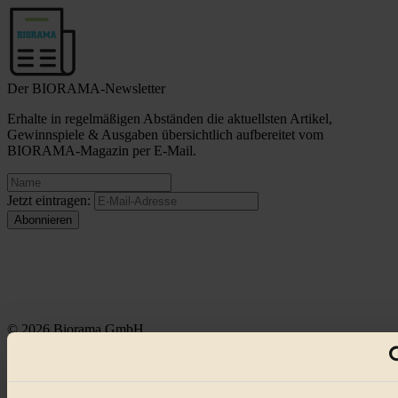
Der BIORAMA-Newsletter
Erhalte in regelmäßigen Abständen die aktuellsten Artikel,
Gewinnspiele & Ausgaben übersichtlich aufbereitet vom
BIORAMA-Magazin per E-Mail.
Jetzt eintragen:
© 2026 Biorama GmbH
Impressum & Disclaimer
Datenschutz
Mediadaten