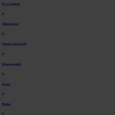
Eco Fashion
#
Illustration
#
Niederösterreich
#
klimawandel
#
Essen
#
Räder
#