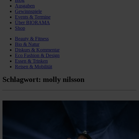
Blog
Ausgaben
Gewinnspiele
Events & Termine
Über BIORAMA
Shop
Beauty & Fitness
Bio & Natur
Diskurs & Kommentar
Eco Fashion & Design
Essen & Trinken
Reisen & Mobilität
Schlagwort:
molly nilsson