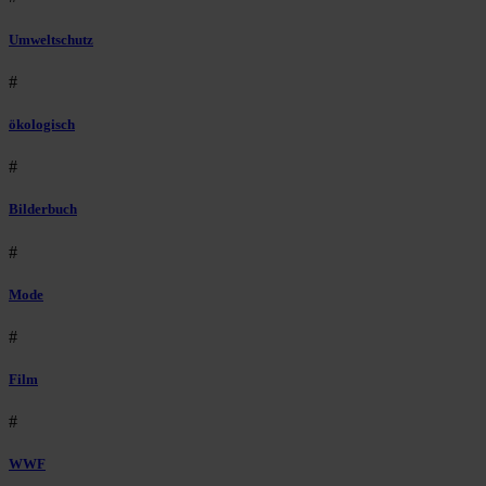
Umweltschutz
#
ökologisch
#
Bilderbuch
#
Mode
#
Film
#
WWF