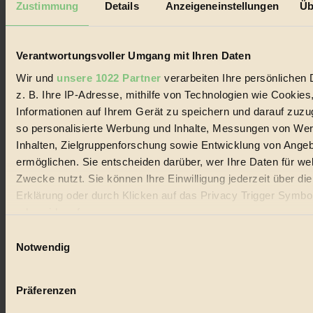
Zustimmung
Details
Anzeigeneinstellungen
Üb
Biorama steht für einen nachhaltigen Lebensstil und bewussten
Lebenswandel. Es ist eine moderne Plattform für Ideen, Menschen
und Produkte, ein Leitfaden im schnell wachsenden Markt des
Verantwortungsvoller Umgang mit Ihren Daten
Handels mit Bioprodukten, des Fair-Trade sowie der Branche
alternativer Energien.
Wir und
unsere 1022 Partner
verarbeiten Ihre persönlichen 
Social Media
z. B. Ihre IP-Adresse, mithilfe von Technologien wie Cookies
22.601 Fans auf Facebook
Informationen auf Ihrem Gerät zu speichern und darauf zuzu
3.415 Follower auf Twitter
so personalisierte Werbung und Inhalte, Messungen von We
Folge uns auf Instagram
Themen
Inhalten, Zielgruppenforschung sowie Entwicklung von Ange
#
ermöglichen. Sie entscheiden darüber, wer Ihre Daten für we
Zwecke nutzt. Sie können Ihre Einwilligung jederzeit über di
Bio
Erklärung oder durch Klicken auf das Privacy Trigger Symbo
#
oder widerrufen
Einwilligungsauswahl
Nachhaltigkeit
Wenn Sie es erlauben, würden wir auch gerne:
Notwendig
Informationen über Ihre geografische Lage erfassen, 
#
auf einige Meter genau sein können
Präferenzen
Vegan
Ihr Gerät durch aktives Scannen nach bestimmten 