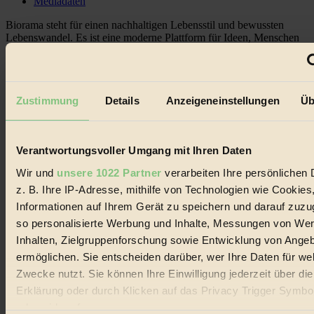
Mediadaten
Biorama steht für einen nachhaltigen Lebensstil und bewussten
Lebenswandel. Es ist eine moderne Plattform für Ideen, Menschen
und Produkte, ein Leitfaden im schnell wachsenden Markt des
Handels mit Bioprodukten, des Fair-Trade sowie der Branche
alternativer Energien.
Social Media
Zustimmung
Details
Anzeigeneinstellungen
Üb
22.601 Fans auf Facebook
3.415 Follower auf Twitter
Folge uns auf Instagram
Themen
Verantwortungsvoller Umgang mit Ihren Daten
#
Wir und
unsere 1022 Partner
verarbeiten Ihre persönlichen 
z. B. Ihre IP-Adresse, mithilfe von Technologien wie Cookies
Bio
Informationen auf Ihrem Gerät zu speichern und darauf zuzu
#
so personalisierte Werbung und Inhalte, Messungen von We
Inhalten, Zielgruppenforschung sowie Entwicklung von Ange
Nachhaltigkeit
ermöglichen. Sie entscheiden darüber, wer Ihre Daten für we
#
Zwecke nutzt. Sie können Ihre Einwilligung jederzeit über di
Erklärung oder durch Klicken auf das Privacy Trigger Symbo
Vegan
oder widerrufen