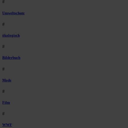
#
Umweltschutz
#
ökologisch
#
Bilderbuch
#
Mode
#
Film
#
WWF