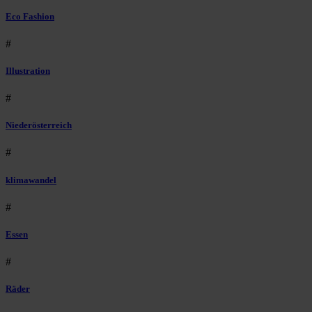
Eco Fashion
#
Illustration
#
Niederösterreich
#
klimawandel
#
Essen
#
Räder