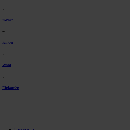
#
wasser
#
Kinder
#
Wald
#
Einkaufen
Impressum