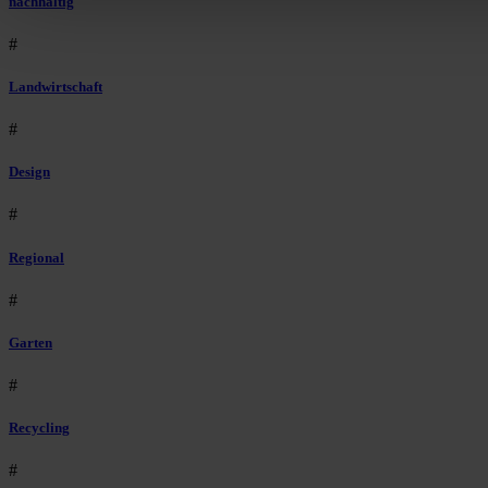
nachhaltig
#
Landwirtschaft
#
Design
#
Regional
#
Garten
#
Recycling
#