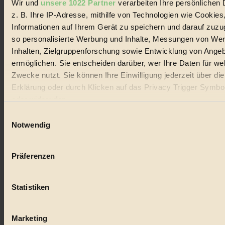
Wir und
unsere 1022 Partner
verarbeiten Ihre persönlichen 
#
z. B. Ihre IP-Adresse, mithilfe von Technologien wie Cookies
Lebensmittel
Informationen auf Ihrem Gerät zu speichern und darauf zuzu
so personalisierte Werbung und Inhalte, Messungen von We
#
Inhalten, Zielgruppenforschung sowie Entwicklung von Ange
ermöglichen. Sie entscheiden darüber, wer Ihre Daten für we
Natur
Zwecke nutzt. Sie können Ihre Einwilligung jederzeit über di
#
Erklärung oder durch Klicken auf das Privacy Trigger Symbo
oder widerrufen
kinderbuch
Einwilligungsauswahl
#
Wenn Sie es erlauben, würden wir auch gerne:
Notwendig
Informationen über Ihre geografische Lage erfassen, 
Umwelt
auf einige Meter genau sein können
Präferenzen
Ihr Gerät durch aktives Scannen nach bestimmten 
#
(Fingerprinting) identifizieren
Essen
Statistiken
Erfahren Sie mehr darüber, wie Ihre persönlichen Daten verar
werden, und legen Sie Ihre Präferenzen im
Abschnitt Einzel
#
fest.
Marketing
nachhaltig