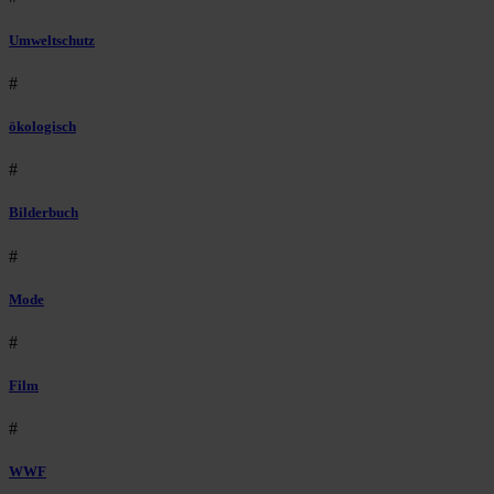
Umweltschutz
#
ökologisch
#
Bilderbuch
#
Mode
#
Film
#
WWF