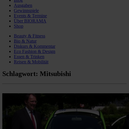
Blog
Ausgaben
Gewinnspiele
Events & Termine
Über BIORAMA
Shop
Beauty & Fitness
Bio & Natur
Diskurs & Kommentar
Eco Fashion & Design
Essen & Trinken
Reisen & Mobilität
Schlagwort:
Mitsubishi