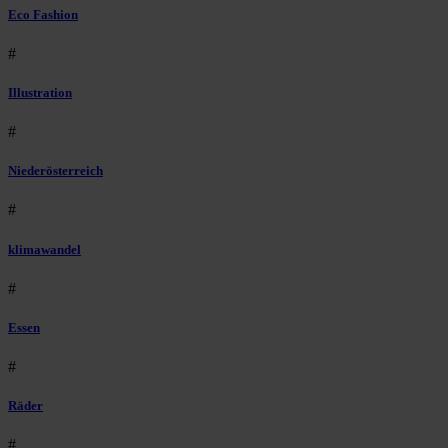
Eco Fashion
#
Illustration
#
Niederösterreich
#
klimawandel
#
Essen
#
Räder
#