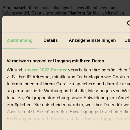
Biorama steht für einen nachhaltigen Lebensstil und bewussten
Lebenswandel. Es ist eine moderne Plattform für Ideen, Menschen
und Produkte, ein Leitfaden im schnell wachsenden Markt des
Handels mit Bioprodukten, des Fair-Trade sowie der Branche
alternativer Energien.
Social Media
Zustimmung
Details
Anzeigeneinstellungen
Üb
22.601 Fans auf Facebook
3.415 Follower auf Twitter
Folge uns auf Instagram
Themen
Verantwortungsvoller Umgang mit Ihren Daten
#
Wir und
unsere 1022 Partner
verarbeiten Ihre persönlichen 
Bio
z. B. Ihre IP-Adresse, mithilfe von Technologien wie Cookies
Informationen auf Ihrem Gerät zu speichern und darauf zuzu
#
so personalisierte Werbung und Inhalte, Messungen von We
Inhalten, Zielgruppenforschung sowie Entwicklung von Ange
Nachhaltigkeit
ermöglichen. Sie entscheiden darüber, wer Ihre Daten für we
#
Zwecke nutzt. Sie können Ihre Einwilligung jederzeit über di
Erklärung oder durch Klicken auf das Privacy Trigger Symbo
Vegan
oder widerrufen