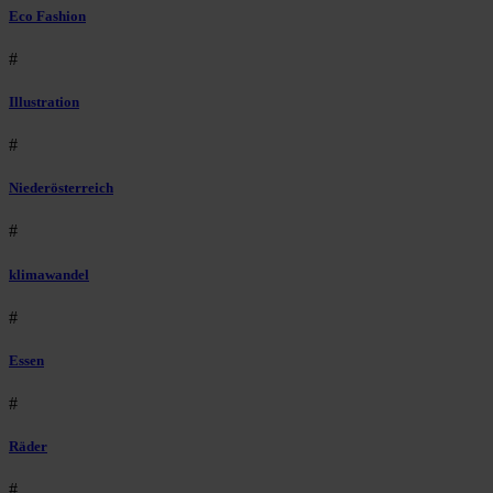
Eco Fashion
#
Illustration
#
Niederösterreich
#
klimawandel
#
Essen
#
Räder
#