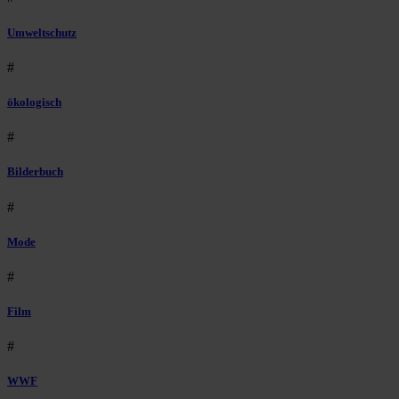
Umweltschutz
#
ökologisch
#
Bilderbuch
#
Mode
#
Film
#
WWF