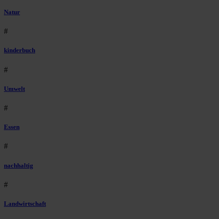
Natur
#
kinderbuch
#
Umwelt
#
Essen
#
nachhaltig
#
Landwirtschaft