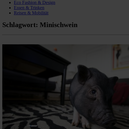
Eco Fashion & Design
Essen & Trinken
Reisen & Mobilität
Schlagwort:
Minischwein