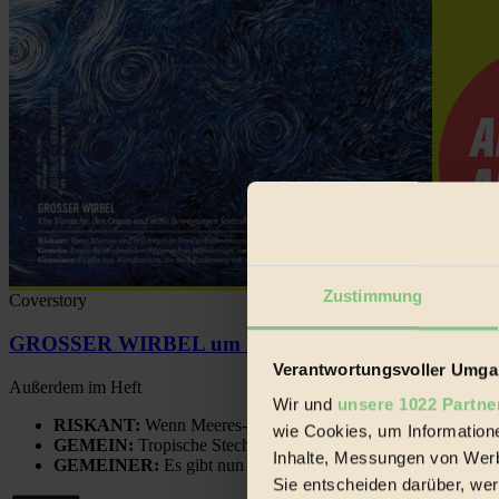
Zustimmung
Coverstory
GROSSER WIRBEL um Versuche, den Ozean und sein
Verantwortungsvoller Umgan
Außerdem im Heft
Wir und
unsere 1022 Partne
RISKANT:
Wenn Meeres- und Wildvögel im Freilandhühnerbe
wie Cookies, um Information
GEMEIN:
Tropische Stechmücken fühlen sich in Mitteleuropa
Inhalte, Messungen von Werb
GEMEINER:
Es gibt nun Weinflaschen, die nach Entleerung
Sie entscheiden darüber, wer