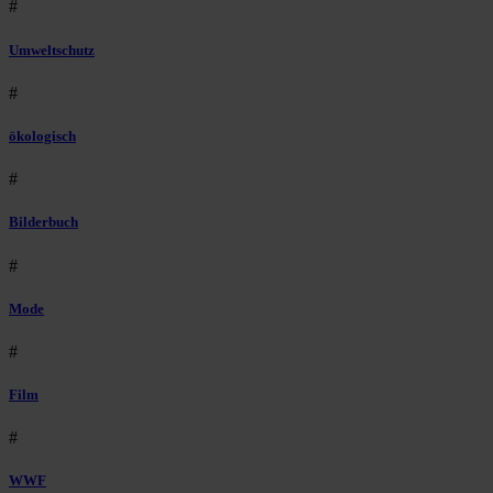
#
Umweltschutz
#
ökologisch
#
Bilderbuch
#
Mode
#
Film
#
WWF