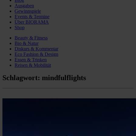
Blog
Ausgaben
Gewinnspiele
Events & Termine
Über BIORAMA
Shop
Beauty & Fitness
Bio & Natur
Diskurs & Kommentar
Eco Fashion & Design
Essen & Trinken
Reisen & Mobilität
Schlagwort:
mindfulflights