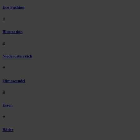
Eco Fashion
#
Illustration
#
Niederösterreich
#
klimawandel
#
Essen
#
Räder