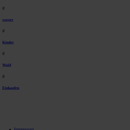
#
wasser
#
Kinder
#
Wald
#
Einkaufen
Impressum