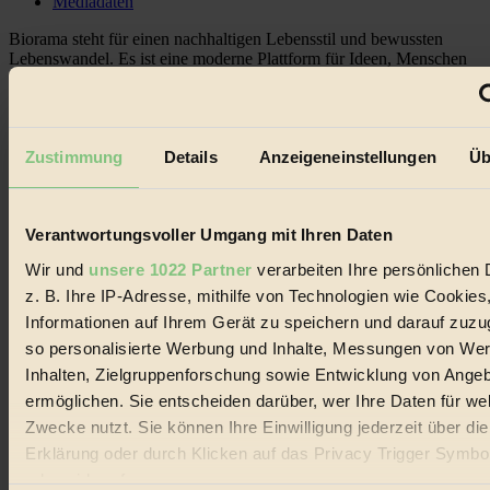
Mediadaten
Biorama steht für einen nachhaltigen Lebensstil und bewussten
Lebenswandel. Es ist eine moderne Plattform für Ideen, Menschen
und Produkte, ein Leitfaden im schnell wachsenden Markt des
Handels mit Bioprodukten, des Fair-Trade sowie der Branche
alternativer Energien.
Social Media
Zustimmung
Details
Anzeigeneinstellungen
Üb
22.601 Fans auf Facebook
3.415 Follower auf Twitter
Folge uns auf Instagram
Themen
Verantwortungsvoller Umgang mit Ihren Daten
#
Wir und
unsere 1022 Partner
verarbeiten Ihre persönlichen 
z. B. Ihre IP-Adresse, mithilfe von Technologien wie Cookies
Bio
Informationen auf Ihrem Gerät zu speichern und darauf zuzu
#
so personalisierte Werbung und Inhalte, Messungen von We
Inhalten, Zielgruppenforschung sowie Entwicklung von Ange
Nachhaltigkeit
ermöglichen. Sie entscheiden darüber, wer Ihre Daten für we
#
Zwecke nutzt. Sie können Ihre Einwilligung jederzeit über di
Erklärung oder durch Klicken auf das Privacy Trigger Symbo
Vegan
oder widerrufen