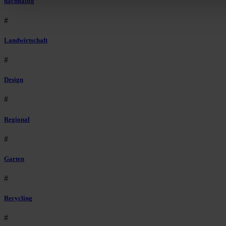
nachhaltig
#
Landwirtschaft
#
Design
#
Regional
#
Garten
#
Recycling
#