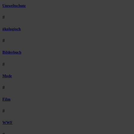
Umweltschutz
#
ökologisch
#
Bilderbuch
#
Mode
#
Film
#
WWF