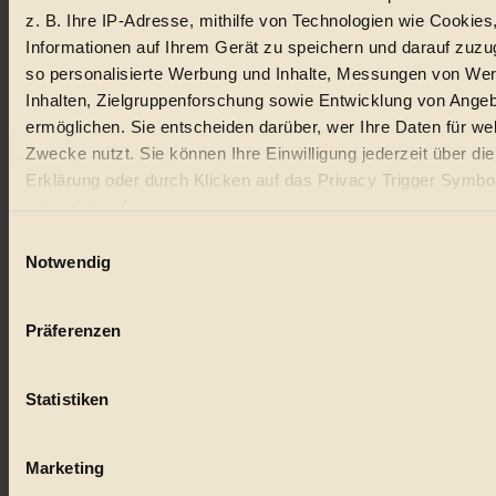
z. B. Ihre IP-Adresse, mithilfe von Technologien wie Cookies
Lebensmittel
Informationen auf Ihrem Gerät zu speichern und darauf zuzu
so personalisierte Werbung und Inhalte, Messungen von We
#
Inhalten, Zielgruppenforschung sowie Entwicklung von Ange
Natur
ermöglichen. Sie entscheiden darüber, wer Ihre Daten für we
Zwecke nutzt. Sie können Ihre Einwilligung jederzeit über di
#
Erklärung oder durch Klicken auf das Privacy Trigger Symbo
oder widerrufen
kinderbuch
Einwilligungsauswahl
#
Wenn Sie es erlauben, würden wir auch gerne:
Notwendig
Informationen über Ihre geografische Lage erfassen, 
Umwelt
auf einige Meter genau sein können
Präferenzen
#
Ihr Gerät durch aktives Scannen nach bestimmten 
(Fingerprinting) identifizieren
Essen
Statistiken
Erfahren Sie mehr darüber, wie Ihre persönlichen Daten verar
#
werden, und legen Sie Ihre Präferenzen im
Abschnitt Einzel
fest.
Marketing
nachhaltig