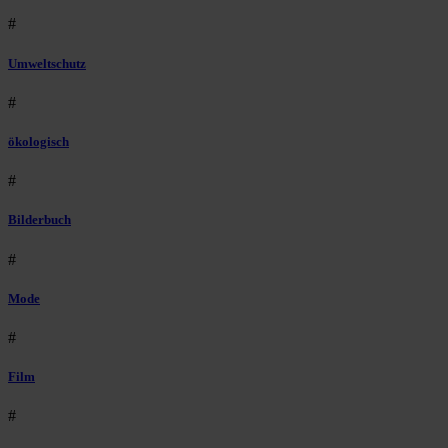
#
Umweltschutz
#
ökologisch
#
Bilderbuch
#
Mode
#
Film
#