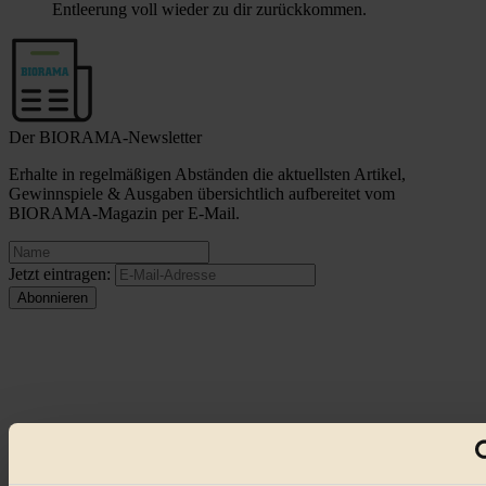
Entleerung voll wieder zu dir zurückkommen.
Der BIORAMA-Newsletter
Erhalte in regelmäßigen Abständen die aktuellsten Artikel,
Gewinnspiele & Ausgaben übersichtlich aufbereitet vom
BIORAMA-Magazin per E-Mail.
Jetzt eintragen:
© 2026 Biorama GmbH
Impressum & Disclaimer