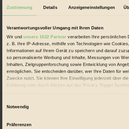
Datenschutz
Mediadaten
Zustimmung
Details
Anzeigeneinstellungen
Üb
Biorama steht für einen nachhaltigen Lebensstil und bewussten
Lebenswandel. Es ist eine moderne Plattform für Ideen, Menschen
und Produkte, ein Leitfaden im schnell wachsenden Markt des
Verantwortungsvoller Umgang mit Ihren Daten
Handels mit Bioprodukten, des Fair-Trade sowie der Branche
alternativer Energien.
Wir und
unsere 1022 Partner
verarbeiten Ihre persönlichen 
z. B. Ihre IP-Adresse, mithilfe von Technologien wie Cookies
Social Media
Informationen auf Ihrem Gerät zu speichern und darauf zuzu
22.601 Fans auf Facebook
3.415 Follower auf Twitter
so personalisierte Werbung und Inhalte, Messungen von We
Folge uns auf Instagram
Inhalten, Zielgruppenforschung sowie Entwicklung von Ange
Themen
ermöglichen. Sie entscheiden darüber, wer Ihre Daten für we
#
Zwecke nutzt. Sie können Ihre Einwilligung jederzeit über di
Bio
Erklärung oder durch Klicken auf das Privacy Trigger Symbo
oder widerrufen
#
Einwilligungsauswahl
Wenn Sie es erlauben, würden wir auch gerne:
Nachhaltigkeit
Notwendig
Informationen über Ihre geografische Lage erfassen, 
#
auf einige Meter genau sein können
Präferenzen
Ihr Gerät durch aktives Scannen nach bestimmten 
Vegan