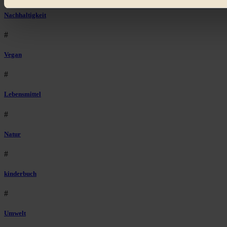
Bist du damit einverstanden?
Nachhaltigkeit
#
Vegan
#
Lebensmittel
#
Natur
#
kinderbuch
#
Umwelt