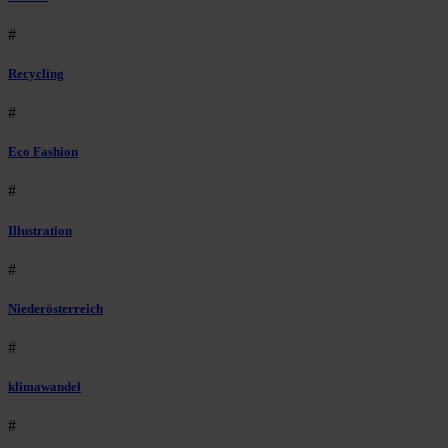
#
Recycling
#
Eco Fashion
#
Illustration
#
Niederösterreich
#
klimawandel
#