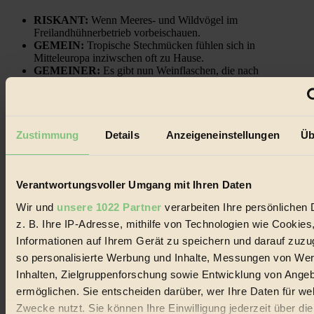
RISKANT:
Wenn Meeres- und Wildvögel im
Freilandhühnerbetrieb vorbeischauen.
GEMEIN:
Tropische Stechmücken fühlen sich in
Mitteleuropa inziwschen oft zu Hause.
GEMEINER:
Es gibt nun Weinflaschen, die nach
Entleerung voll wieder zu dir zurückkommen.
Zustimmung
Details
Anzeigeneinstellungen
Üb
Der BIORAMA-Newsletter
Verantwortungsvoller Umgang mit Ihren Daten
Erhalte in regelmäßigen Abständen die aktuellsten Artikel,
Gewinnspiele & Ausgaben übersichtlich aufbereitet vom
Wir und
unsere 1022 Partner
verarbeiten Ihre persönlichen 
BIORAMA-Magazin per E-Mail.
z. B. Ihre IP-Adresse, mithilfe von Technologien wie Cookies
Informationen auf Ihrem Gerät zu speichern und darauf zuzu
Jetzt eintragen:
so personalisierte Werbung und Inhalte, Messungen von We
Inhalten, Zielgruppenforschung sowie Entwicklung von Ange
ermöglichen. Sie entscheiden darüber, wer Ihre Daten für we
Zwecke nutzt. Sie können Ihre Einwilligung jederzeit über di