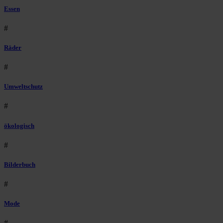
Essen
#
Räder
#
Umweltschutz
#
ökologisch
#
Bilderbuch
#
Mode
#