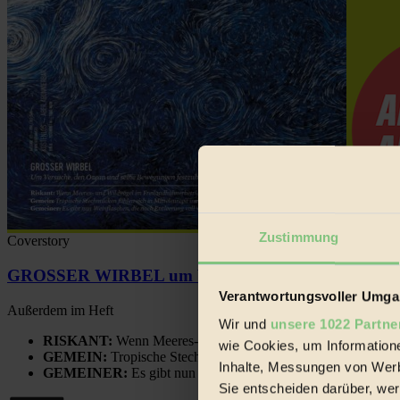
Zustimmung
Coverstory
GROSSER WIRBEL um Versuche, den Ozean und sein
Verantwortungsvoller Umgan
Außerdem im Heft
Wir und
unsere 1022 Partne
RISKANT:
Wenn Meeres- und Wildvögel im Freilandhühnerbe
wie Cookies, um Information
GEMEIN:
Tropische Stechmücken fühlen sich in Mitteleuropa
Inhalte, Messungen von Werb
GEMEINER:
Es gibt nun Weinflaschen, die nach Entleerung
Sie entscheiden darüber, wer