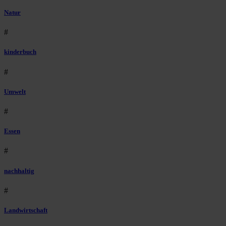
Natur
#
kinderbuch
#
Umwelt
#
Essen
#
nachhaltig
#
Landwirtschaft