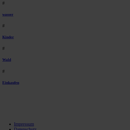
#
wasser
#
Kinder
#
Wald
#
Einkaufen
Impressum
Datenschutz