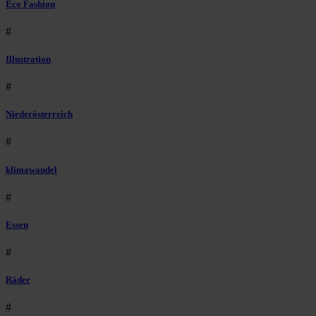
Eco Fashion
#
Illustration
#
Niederösterreich
#
klimawandel
#
Essen
#
Räder
#