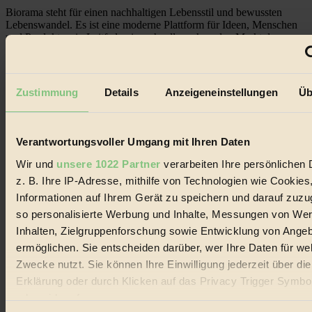
Biorama steht für einen nachhaltigen Lebensstil und bewussten
Lebenswandel. Es ist eine moderne Plattform für Ideen, Menschen
und Produkte, ein Leitfaden im schnell wachsenden Markt des
Handels mit Bioprodukten, des Fair-Trade sowie der Branche
alternativer Energien.
Social Media
Zustimmung
Details
Anzeigeneinstellungen
Üb
22.601 Fans auf Facebook
3.415 Follower auf Twitter
Folge uns auf Instagram
Themen
Verantwortungsvoller Umgang mit Ihren Daten
#
Wir und
unsere 1022 Partner
verarbeiten Ihre persönlichen 
Bio
z. B. Ihre IP-Adresse, mithilfe von Technologien wie Cookies
Informationen auf Ihrem Gerät zu speichern und darauf zuzu
#
so personalisierte Werbung und Inhalte, Messungen von We
Inhalten, Zielgruppenforschung sowie Entwicklung von Ange
Nachhaltigkeit
ermöglichen. Sie entscheiden darüber, wer Ihre Daten für we
#
Zwecke nutzt. Sie können Ihre Einwilligung jederzeit über di
Erklärung oder durch Klicken auf das Privacy Trigger Symbo
Vegan
oder widerrufen