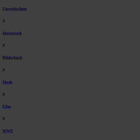
Umweltschutz
#
ökologisch
#
Bilderbuch
#
Mode
#
Film
#
WWF