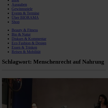
Blog
Ausgaben
Gewinnspiele
Events & Termine
Über BIORAMA
Shop
Beauty & Fitness
Bio & Natur
Diskurs & Kommentar
Eco Fashion & Design
Essen & Trinken
Reisen & Mobilität
Schlagwort:
Menschenrecht auf Nahrung