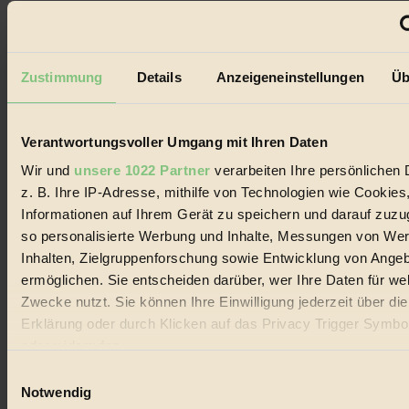
Impressum & Disclaimer
Datenschutz
Mediadaten
Zustimmung
Details
Anzeigeneinstellungen
Üb
Biorama steht für einen nachhaltigen Lebensstil und bewussten
Lebenswandel. Es ist eine moderne Plattform für Ideen, Menschen
und Produkte, ein Leitfaden im schnell wachsenden Markt des
Handels mit Bioprodukten, des Fair-Trade sowie der Branche
Verantwortungsvoller Umgang mit Ihren Daten
alternativer Energien.
Wir und
unsere 1022 Partner
verarbeiten Ihre persönlichen 
Social Media
22.601 Fans auf Facebook
z. B. Ihre IP-Adresse, mithilfe von Technologien wie Cookies
3.415 Follower auf Twitter
Informationen auf Ihrem Gerät zu speichern und darauf zuzu
Folge uns auf Instagram
so personalisierte Werbung und Inhalte, Messungen von We
Themen
#
Inhalten, Zielgruppenforschung sowie Entwicklung von Ange
ermöglichen. Sie entscheiden darüber, wer Ihre Daten für we
Bio
Zwecke nutzt. Sie können Ihre Einwilligung jederzeit über di
Erklärung oder durch Klicken auf das Privacy Trigger Symbo
#
oder widerrufen
Nachhaltigkeit
Einwilligungsauswahl
Wenn Sie es erlauben, würden wir auch gerne:
Notwendig
#