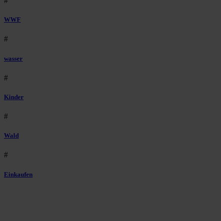
#
WWF
#
wasser
#
Kinder
#
Wald
#
Einkaufen