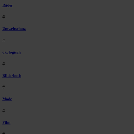
Räder
#
Umweltschutz
#
ökologisch
#
Bilderbuch
#
Mode
#
Film