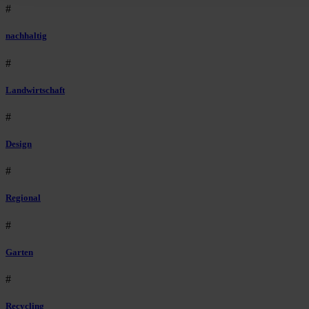
#
nachhaltig
#
Landwirtschaft
#
Design
#
Regional
#
Garten
#
Recycling