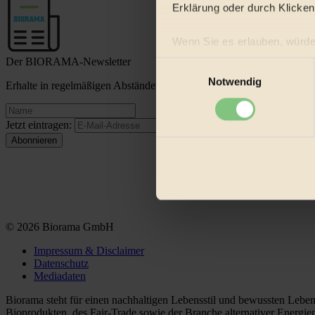
Erklärung oder durch Klicken
Wenn Sie es erlauben, würde
Informationen über Ih
Der BIORAMA-Newsletter
Einwilligungsauswahl
Ihr Gerät durch aktiv
Notwendig
Erhalte in regelmäßigen Abständen die aktuellsten Artikel, Gewinn
Erfahren Sie mehr darüber, w
Einzelheiten
fest.
Jetzt eintragen:
BIORAMA.eu verwendet Co
biorama.eu
ist werbefinanz
etwa selbst anonymisierte S
Videos von externen Plattf
Bist du damit einverstanden?
© 2026 Biorama GmbH
Impressum & Disclaimer
Datenschutz
Mediadaten
Biorama steht für einen nachhaltigen Lebensstil und bewussten Lebe
Bioprodukten, des Fair-Trade sowie der Branche alternativer Energie