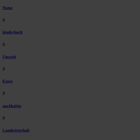
Natur
#
kinderbuch
#
Umwelt
#
Essen
#
nachhaltig
#
Landwirtschaft