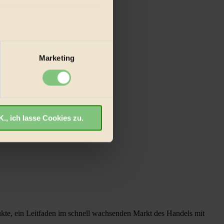
au sein können
zieren
Marketing
r E-Mail.
hre Präferenzen im
Abschnitt
., ich lasse Cookies zu.
willigung für Cookies, um
ut ankommen, Inhalte wie
rfahren
.
ukte, ein Leitfaden im schnell wachsenden Markt des Handels mit