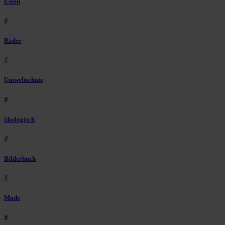
Essen
#
Räder
#
Umweltschutz
#
ökologisch
#
Bilderbuch
#
Mode
#