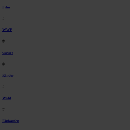
Film
#
WWF
#
wasser
#
Kinder
#
Wald
#
Einkaufen