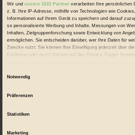
Wir und
unsere 1022 Partner
verarbeiten Ihre persönlichen 
z. B. Ihre IP-Adresse, mithilfe von Technologien wie Cookies
© 2026 Biorama GmbH
Informationen auf Ihrem Gerät zu speichern und darauf zuzu
Impressum & Disclaimer
so personalisierte Werbung und Inhalte, Messungen von We
Datenschutz
Inhalten, Zielgruppenforschung sowie Entwicklung von Ange
Mediadaten
ermöglichen. Sie entscheiden darüber, wer Ihre Daten für we
Biorama steht für einen nachhaltigen Lebensstil und bewussten
Zwecke nutzt. Sie können Ihre Einwilligung jederzeit über di
Lebenswandel. Es ist eine moderne Plattform für Ideen, Menschen
Erklärung oder durch Klicken auf das Privacy Trigger Symbo
und Produkte, ein Leitfaden im schnell wachsenden Markt des
Handels mit Bioprodukten, des Fair-Trade sowie der Branche
oder widerrufen
alternativer Energien.
Einwilligungsauswahl
Wenn Sie es erlauben, würden wir auch gerne:
Notwendig
Social Media
22.601 Fans auf Facebook
Informationen über Ihre geografische Lage erfassen, 
3.415 Follower auf Twitter
auf einige Meter genau sein können
Folge uns auf Instagram
Präferenzen
Themen
Ihr Gerät durch aktives Scannen nach bestimmten 
#
(Fingerprinting) identifizieren
Statistiken
Erfahren Sie mehr darüber, wie Ihre persönlichen Daten verar
Bio
werden, und legen Sie Ihre Präferenzen im
Abschnitt Einzel
#
fest.
Marketing