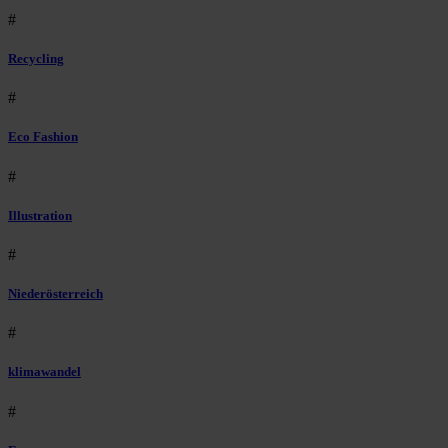
#
Recycling
#
Eco Fashion
#
Illustration
#
Niederösterreich
#
klimawandel
#