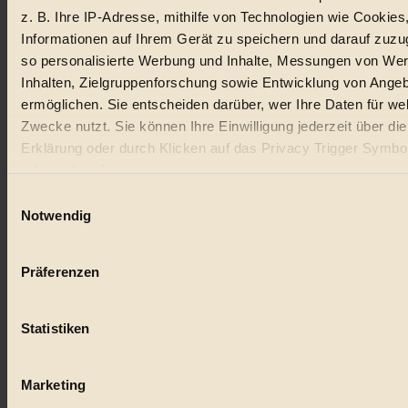
z. B. Ihre IP-Adresse, mithilfe von Technologien wie Cookies
Lebensmittel
Informationen auf Ihrem Gerät zu speichern und darauf zuzu
so personalisierte Werbung und Inhalte, Messungen von We
#
Inhalten, Zielgruppenforschung sowie Entwicklung von Ange
Natur
ermöglichen. Sie entscheiden darüber, wer Ihre Daten für we
Zwecke nutzt. Sie können Ihre Einwilligung jederzeit über di
#
Erklärung oder durch Klicken auf das Privacy Trigger Symbo
oder widerrufen
kinderbuch
Einwilligungsauswahl
#
Wenn Sie es erlauben, würden wir auch gerne:
Notwendig
Informationen über Ihre geografische Lage erfassen, 
Umwelt
auf einige Meter genau sein können
Präferenzen
#
Ihr Gerät durch aktives Scannen nach bestimmten 
(Fingerprinting) identifizieren
Essen
Statistiken
Erfahren Sie mehr darüber, wie Ihre persönlichen Daten verar
#
werden, und legen Sie Ihre Präferenzen im
Abschnitt Einzel
fest.
Marketing
nachhaltig