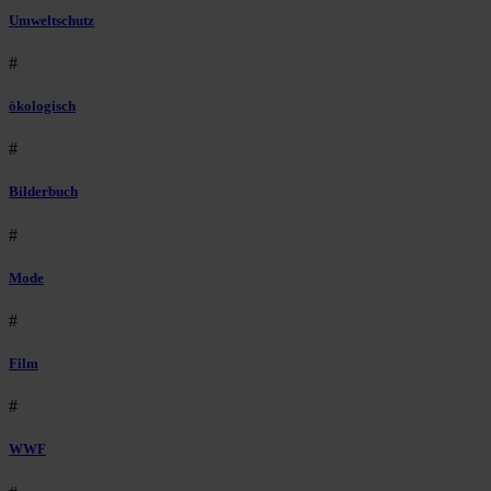
Umweltschutz
#
ökologisch
#
Bilderbuch
#
Mode
#
Film
#
WWF