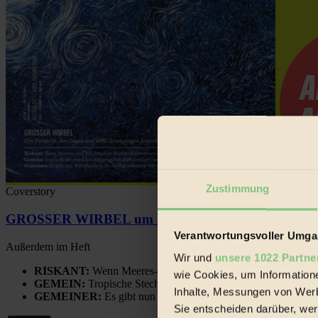
Zustimmung
Coverstory
GROSSER WIRBEL um Versuche, den Ozean und sein
Verantwortungsvoller Umgan
Außerdem im Heft
Wir und
unsere 1022 Partne
RISKANT:
Wenn Meeres- und Wildvögel im Freilandhühnerbe
wie Cookies, um Information
GEMEIN:
Tropische Stechmücken fühlen sich in Mitteleuropa
Inhalte, Messungen von Werb
GEMEINER:
Es gibt nun Weinflaschen, die nach Entleerung
Sie entscheiden darüber, wer