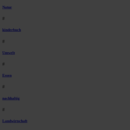
Natur
#
kinderbuch
#
Umwelt
#
Essen
#
nachhaltig
#
Landwirtschaft