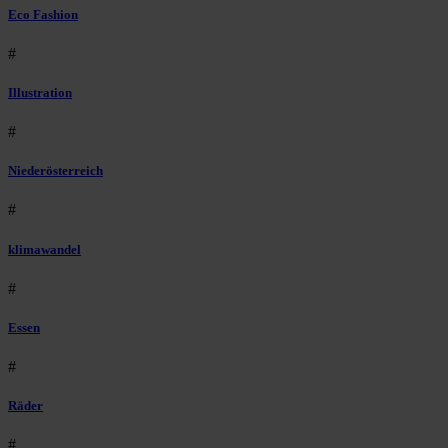
Eco Fashion
#
Illustration
#
Niederösterreich
#
klimawandel
#
Essen
#
Räder
#