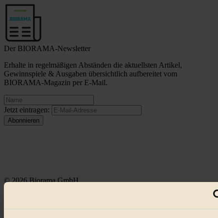
Der BIORAMA-Newsletter
Erhalte in regelmäßigen Abständen die aktuellsten Artikel,
Gewinnspiele & Ausgaben übersichtlich aufbereitet vom
BIORAMA-Magazin per E-Mail.
Jetzt eintragen:
© 2026 Biorama GmbH
Impressum & Disclaimer
Datenschutz
Mediadaten