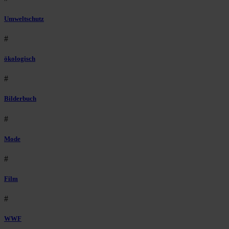
Umweltschutz
#
ökologisch
#
Bilderbuch
#
Mode
#
Film
#
WWF