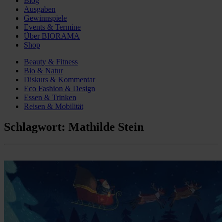
Blog
Ausgaben
Gewinnspiele
Events & Termine
Über BIORAMA
Shop
Beauty & Fitness
Bio & Natur
Diskurs & Kommentar
Eco Fashion & Design
Essen & Trinken
Reisen & Mobilität
Schlagwort:
Mathilde Stein