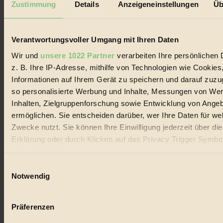
Zustimmung
Details
Anzeigeneinstellungen
Üb
Biorama steht für einen nachhaltigen Lebensstil und bewussten
Lebenswandel. Es ist eine moderne Plattform für Ideen, Menschen
und Produkte, ein Leitfaden im schnell wachsenden Markt des
Verantwortungsvoller Umgang mit Ihren Daten
Handels mit Bioprodukten, des Fair-Trade sowie der Branche
alternativer Energien.
Wir und
unsere 1022 Partner
verarbeiten Ihre persönlichen 
Social Media
z. B. Ihre IP-Adresse, mithilfe von Technologien wie Cookies
22.601 Fans auf Facebook
Informationen auf Ihrem Gerät zu speichern und darauf zuzu
3.415 Follower auf Twitter
so personalisierte Werbung und Inhalte, Messungen von We
Folge uns auf Instagram
Themen
Inhalten, Zielgruppenforschung sowie Entwicklung von Ange
#
ermöglichen. Sie entscheiden darüber, wer Ihre Daten für we
Zwecke nutzt. Sie können Ihre Einwilligung jederzeit über di
Bio
Erklärung oder durch Klicken auf das Privacy Trigger Symbo
#
oder widerrufen
Einwilligungsauswahl
Nachhaltigkeit
Wenn Sie es erlauben, würden wir auch gerne:
Notwendig
Informationen über Ihre geografische Lage erfassen, 
#
auf einige Meter genau sein können
Präferenzen
Vegan
Ihr Gerät durch aktives Scannen nach bestimmten 