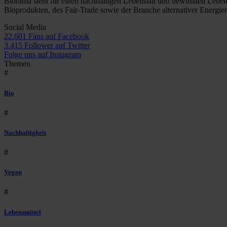
Biorama steht für einen nachhaltigen Lebensstil und bewussten Lebe
Bioprodukten, des Fair-Trade sowie der Branche alternativer Energie
Social Media
22.601 Fans auf Facebook
3.415 Follower auf Twitter
Folge uns auf Instagram
Themen
#
Bio
#
Nachhaltigkeit
#
Vegan
#
Lebensmittel