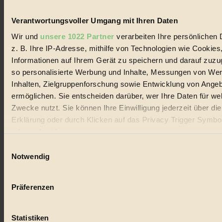
Mitteleuropa inziwschen oft zu Hause.
GEMEINER:
Es gibt nun Weinflaschen, die nach
Entleerung voll wieder zu dir zurückkommen.
Verantwortungsvoller Umgang mit Ihren Daten
Wir und
unsere 1022 Partner
verarbeiten Ihre persönlichen 
z. B. Ihre IP-Adresse, mithilfe von Technologien wie Cookies
Informationen auf Ihrem Gerät zu speichern und darauf zuzu
so personalisierte Werbung und Inhalte, Messungen von We
Der BIORAMA-Newsletter
Inhalten, Zielgruppenforschung sowie Entwicklung von Ange
Erhalte in regelmäßigen Abständen die aktuellsten Artikel,
ermöglichen. Sie entscheiden darüber, wer Ihre Daten für we
Gewinnspiele & Ausgaben übersichtlich aufbereitet vom
Zwecke nutzt. Sie können Ihre Einwilligung jederzeit über di
BIORAMA-Magazin per E-Mail.
Erklärung oder durch Klicken auf das Privacy Trigger Symbo
oder widerrufen
Jetzt eintragen:
Einwilligungsauswahl
Wenn Sie es erlauben, würden wir auch gerne:
Notwendig
Informationen über Ihre geografische Lage erfassen, 
auf einige Meter genau sein können
Präferenzen
Ihr Gerät durch aktives Scannen nach bestimmten 
(Fingerprinting) identifizieren
© 2026 Biorama GmbH
Statistiken
Erfahren Sie mehr darüber, wie Ihre persönlichen Daten verar