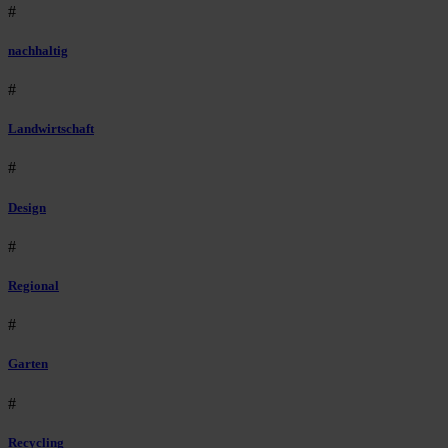
#
nachhaltig
#
Landwirtschaft
#
Design
#
Regional
#
Garten
#
Recycling