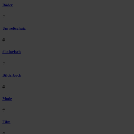
Räder
#
Umweltschutz
#
ökologisch
#
Bilderbuch
#
Mode
#
Film
#