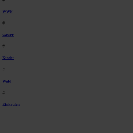
WWF
#
wasser
#
Kinder
#
Wald
#
Einkaufen