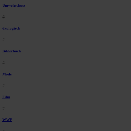
Umweltschutz
#
ökologisch
#
Bilderbuch
#
Mode
#
Film
#
WWF