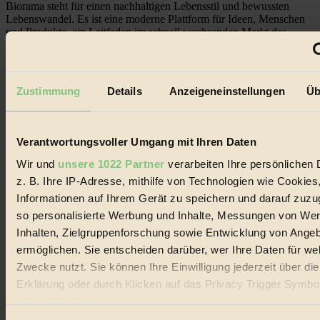
Biorama steht für einen nachhaltigen Lebensstil und bewussten
Lebenswandel. Es ist eine moderne Plattform für Ideen, Menschen
und Produkte, ein Leitfaden im schnell wachsenden Markt des
Handels mit Bioprodukten, des Fair-Trade sowie der Branche
alternativer Energien.
Social Media
Zustimmung
Details
Anzeigeneinstellungen
Üb
22.601 Fans auf Facebook
3.415 Follower auf Twitter
Folge uns auf Instagram
Themen
Verantwortungsvoller Umgang mit Ihren Daten
#
Wir und
unsere 1022 Partner
verarbeiten Ihre persönlichen 
Bio
z. B. Ihre IP-Adresse, mithilfe von Technologien wie Cookies
Informationen auf Ihrem Gerät zu speichern und darauf zuzu
#
so personalisierte Werbung und Inhalte, Messungen von We
Nachhaltigkeit
Inhalten, Zielgruppenforschung sowie Entwicklung von Ange
ermöglichen. Sie entscheiden darüber, wer Ihre Daten für we
#
Zwecke nutzt. Sie können Ihre Einwilligung jederzeit über di
Erklärung oder durch Klicken auf das Privacy Trigger Symbo
Vegan
oder widerrufen
#