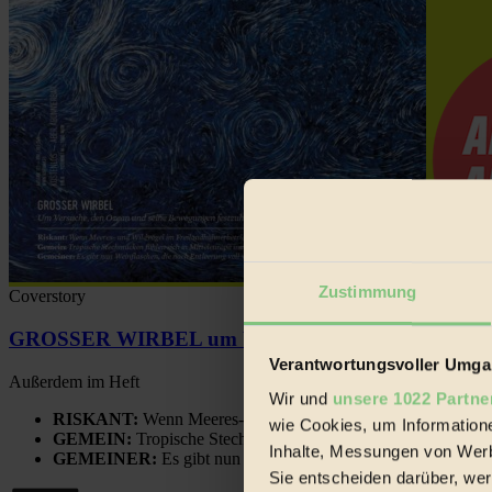
Zustimmung
Coverstory
GROSSER WIRBEL um Versuche, den Ozean und sein
Verantwortungsvoller Umgan
Außerdem im Heft
Wir und
unsere 1022 Partne
RISKANT:
Wenn Meeres- und Wildvögel im Freilandhühnerbe
wie Cookies, um Information
GEMEIN:
Tropische Stechmücken fühlen sich in Mitteleuropa
Inhalte, Messungen von Werb
GEMEINER:
Es gibt nun Weinflaschen, die nach Entleerung
Sie entscheiden darüber, wer