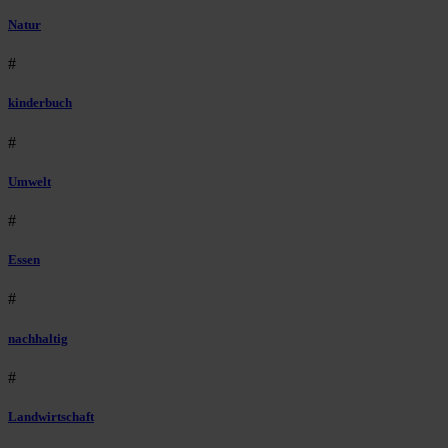
Natur
#
kinderbuch
#
Umwelt
#
Essen
#
nachhaltig
#
Landwirtschaft