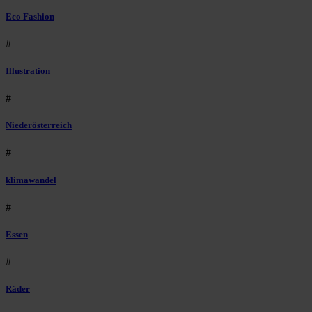
Eco Fashion
#
Illustration
#
Niederösterreich
#
klimawandel
#
Essen
#
Räder