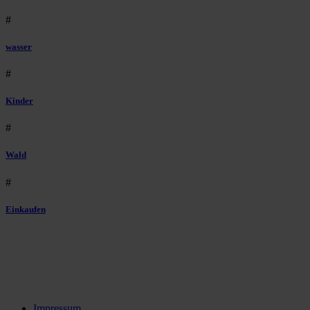
#
wasser
#
Kinder
#
Wald
#
Einkaufen
Impressum