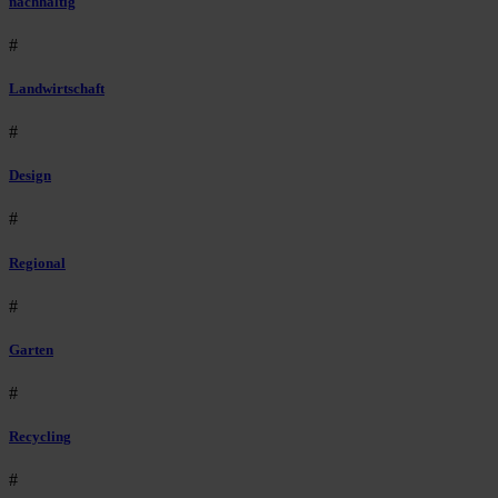
nachhaltig
#
Landwirtschaft
#
Design
#
Regional
#
Garten
#
Recycling
#