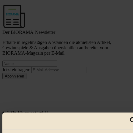
Der BIORAMA-Newsletter
Erhalte in regelmäßigen Abständen die aktuellsten Artikel,
Gewinnspiele & Ausgaben übersichtlich aufbereitet vom
BIORAMA-Magazin per E-Mail.
Jetzt eintragen:
© 2026 Biorama GmbH
Impressum & Disclaimer
Datenschutz