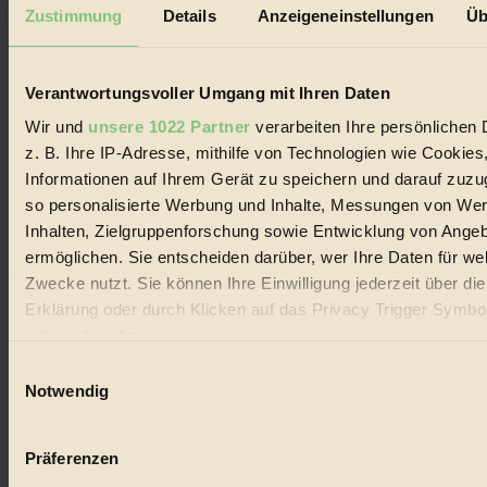
Mediadaten
Zustimmung
Details
Anzeigeneinstellungen
Üb
Biorama steht für einen nachhaltigen Lebensstil und bewussten
Lebenswandel. Es ist eine moderne Plattform für Ideen, Menschen
und Produkte, ein Leitfaden im schnell wachsenden Markt des
Verantwortungsvoller Umgang mit Ihren Daten
Handels mit Bioprodukten, des Fair-Trade sowie der Branche
alternativer Energien.
Wir und
unsere 1022 Partner
verarbeiten Ihre persönlichen 
z. B. Ihre IP-Adresse, mithilfe von Technologien wie Cookies
Social Media
22.601 Fans auf Facebook
Informationen auf Ihrem Gerät zu speichern und darauf zuzu
3.415 Follower auf Twitter
so personalisierte Werbung und Inhalte, Messungen von We
Folge uns auf Instagram
Inhalten, Zielgruppenforschung sowie Entwicklung von Ange
Themen
#
ermöglichen. Sie entscheiden darüber, wer Ihre Daten für we
Zwecke nutzt. Sie können Ihre Einwilligung jederzeit über di
Bio
Erklärung oder durch Klicken auf das Privacy Trigger Symbo
oder widerrufen
#
Einwilligungsauswahl
Nachhaltigkeit
Wenn Sie es erlauben, würden wir auch gerne:
Notwendig
Informationen über Ihre geografische Lage erfassen, 
#
auf einige Meter genau sein können
Präferenzen
Vegan
Ihr Gerät durch aktives Scannen nach bestimmten 