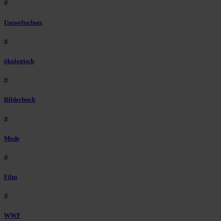
#
Umweltschutz
#
ökologisch
#
Bilderbuch
#
Mode
#
Film
#
WWF