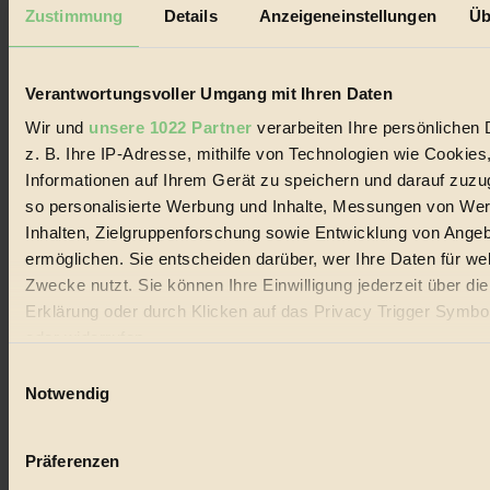
Mediadaten
Zustimmung
Details
Anzeigeneinstellungen
Üb
Biorama steht für einen nachhaltigen Lebensstil und bewussten
Lebenswandel. Es ist eine moderne Plattform für Ideen, Menschen
und Produkte, ein Leitfaden im schnell wachsenden Markt des
Verantwortungsvoller Umgang mit Ihren Daten
Handels mit Bioprodukten, des Fair-Trade sowie der Branche
alternativer Energien.
Wir und
unsere 1022 Partner
verarbeiten Ihre persönlichen 
z. B. Ihre IP-Adresse, mithilfe von Technologien wie Cookies
Social Media
22.601 Fans auf Facebook
Informationen auf Ihrem Gerät zu speichern und darauf zuzu
3.415 Follower auf Twitter
so personalisierte Werbung und Inhalte, Messungen von We
Folge uns auf Instagram
Inhalten, Zielgruppenforschung sowie Entwicklung von Ange
Themen
#
ermöglichen. Sie entscheiden darüber, wer Ihre Daten für we
Zwecke nutzt. Sie können Ihre Einwilligung jederzeit über di
Bio
Erklärung oder durch Klicken auf das Privacy Trigger Symbo
oder widerrufen
#
Einwilligungsauswahl
Nachhaltigkeit
Wenn Sie es erlauben, würden wir auch gerne:
Notwendig
Informationen über Ihre geografische Lage erfassen, 
#
auf einige Meter genau sein können
Präferenzen
Vegan
Ihr Gerät durch aktives Scannen nach bestimmten 