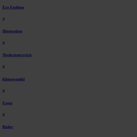
Eco Fashion
#
Illustration
#
Niederösterreich
#
klimawandel
#
Essen
#
Räder