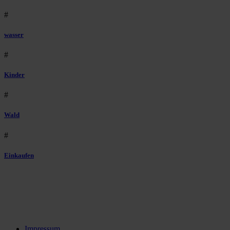
#
wasser
#
Kinder
#
Wald
#
Einkaufen
Impressum