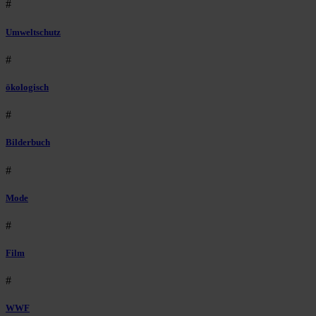
#
Umweltschutz
#
ökologisch
#
Bilderbuch
#
Mode
#
Film
#
WWF