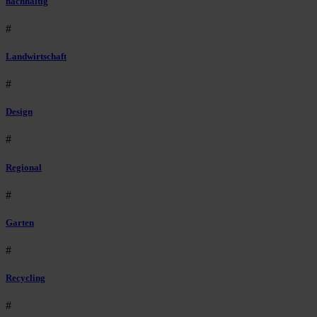
nachhaltig
#
Landwirtschaft
#
Design
#
Regional
#
Garten
#
Recycling
#