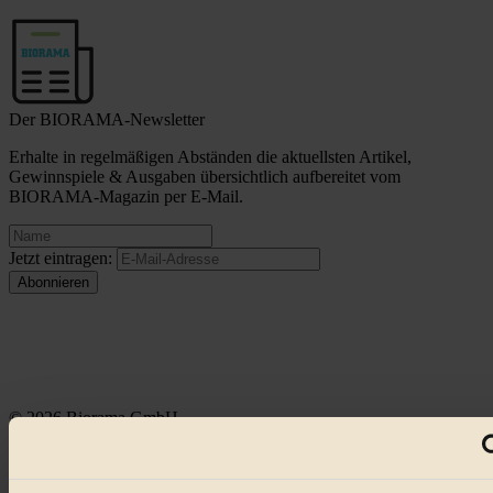
Der BIORAMA-Newsletter
Erhalte in regelmäßigen Abständen die aktuellsten Artikel,
Gewinnspiele & Ausgaben übersichtlich aufbereitet vom
BIORAMA-Magazin per E-Mail.
Jetzt eintragen:
© 2026 Biorama GmbH
Impressum & Disclaimer
Datenschutz