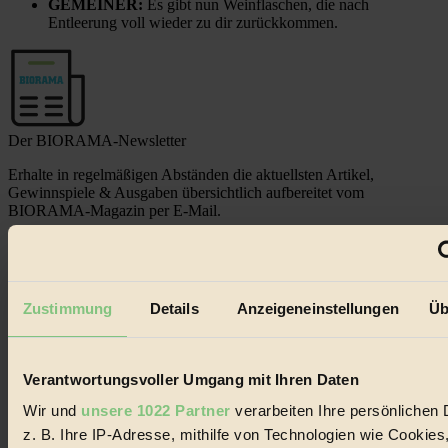
GEMEINER:
Es gibt nun Weinflaschen, die nach
Entleerung voll wieder zu dir zurückkommen.
Der BIORAMA-Newsletter
Erhalte in regelmäßigen Abständen die aktuellsten Artikel,
Gewinnspiele & Ausgaben übersichtlich aufbereitet vom
BIORAMA-Magazin per E-Mail.
Jetzt eintragen:
Zustimmung
Details
Anzeigeneinstellungen
Üb
Verantwortungsvoller Umgang mit Ihren Daten
Wir und
unsere 1022 Partner
verarbeiten Ihre persönlichen 
© 2026 Biorama GmbH
z. B. Ihre IP-Adresse, mithilfe von Technologien wie Cookies
Impressum & Disclaimer