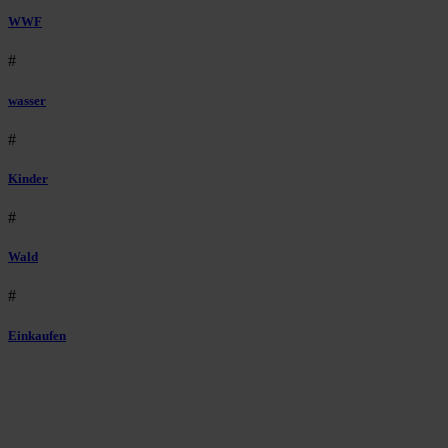
WWF
#
wasser
#
Kinder
#
Wald
#
Einkaufen