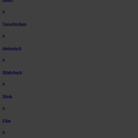
#
Umweltschutz
#
ökologisch
#
Bilderbuch
#
Mode
#
Film
#