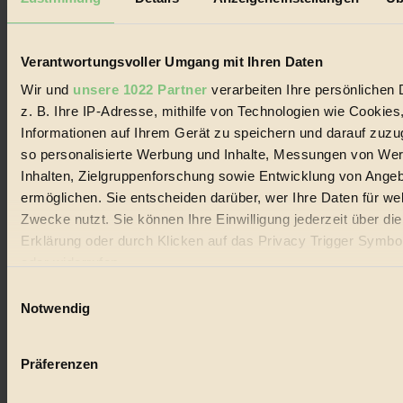
Biorama steht für einen nachhaltigen Lebensstil und bewussten
Lebenswandel. Es ist eine moderne Plattform für Ideen, Menschen
und Produkte, ein Leitfaden im schnell wachsenden Markt des
Handels mit Bioprodukten, des Fair-Trade sowie der Branche
Verantwortungsvoller Umgang mit Ihren Daten
alternativer Energien.
Wir und
unsere 1022 Partner
verarbeiten Ihre persönlichen 
Social Media
z. B. Ihre IP-Adresse, mithilfe von Technologien wie Cookies
22.601 Fans auf Facebook
Informationen auf Ihrem Gerät zu speichern und darauf zuzu
3.415 Follower auf Twitter
Folge uns auf Instagram
so personalisierte Werbung und Inhalte, Messungen von We
Themen
Inhalten, Zielgruppenforschung sowie Entwicklung von Ange
#
ermöglichen. Sie entscheiden darüber, wer Ihre Daten für we
Zwecke nutzt. Sie können Ihre Einwilligung jederzeit über di
Bio
Erklärung oder durch Klicken auf das Privacy Trigger Symbo
#
oder widerrufen
Einwilligungsauswahl
Nachhaltigkeit
Wenn Sie es erlauben, würden wir auch gerne:
Notwendig
#
Informationen über Ihre geografische Lage erfassen, 
auf einige Meter genau sein können
Vegan
Präferenzen
Ihr Gerät durch aktives Scannen nach bestimmten 
#
(Fingerprinting) identifizieren