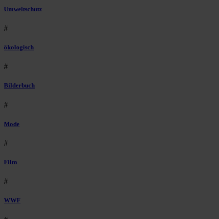
Umweltschutz
#
ökologisch
#
Bilderbuch
#
Mode
#
Film
#
WWF