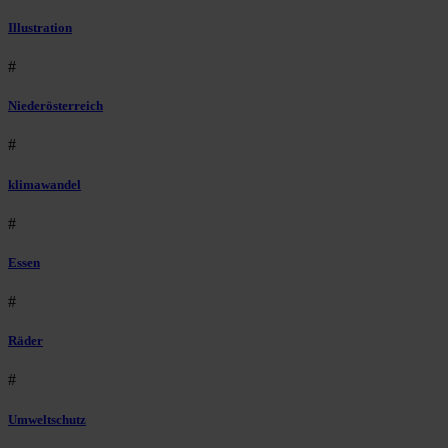
Illustration
#
Niederösterreich
#
klimawandel
#
Essen
#
Räder
#
Umweltschutz