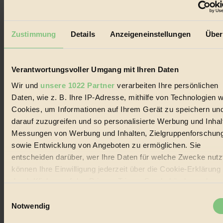
Der BIORAMA-Newsletter
Erhalte in regelmäßigen Abständen die aktuellsten Artikel,
Zustimmung
Details
Anzeigeneinstellungen
Über
Gewinnspiele & Ausgaben übersichtlich aufbereitet vom
BIORAMA-Magazin per E-Mail.
Verantwortungsvoller Umgang mit Ihren Daten
Jetzt eintragen:
Wir und
unsere 1022 Partner
verarbeiten Ihre persönlichen
Daten, wie z. B. Ihre IP-Adresse, mithilfe von Technologien w
Cookies, um Informationen auf Ihrem Gerät zu speichern un
darauf zuzugreifen und so personalisierte Werbung und Inhal
Messungen von Werbung und Inhalten, Zielgruppenforschun
sowie Entwicklung von Angeboten zu ermöglichen. Sie
© 2026 Biorama GmbH
entscheiden darüber, wer Ihre Daten für welche Zwecke nutzt
können Ihre Einwilligung jederzeit über die Cookie-Erklärung
Impressum & Disclaimer
Datenschutz
durch Klicken auf das Privacy Trigger Symbol ändern oder
Mediadaten
widerrufen
Einwilligungsauswahl
Biorama steht für einen nachhaltigen Lebensstil und bewussten
Notwendig
Lebenswandel. Es ist eine moderne Plattform für Ideen, Menschen
Wenn Sie es erlauben, würden wir auch gerne:
und Produkte, ein Leitfaden im schnell wachsenden Markt des