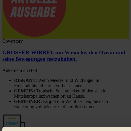
Coverstory
GROSSER WIRBEL um Versuche, den Ozean und
seine Bewegungen festzuhalten.
Außerdem im Heft
RISKANT:
Wenn Meeres- und Wildvögel im
Freilandhühnerbetrieb vorbeischauen.
GEMEIN:
Tropische Stechmücken fühlen sich in
Mitteleuropa inziwschen oft zu Hause.
GEMEINER:
Es gibt nun Weinflaschen, die nach
Entleerung voll wieder zu dir zurückkommen.