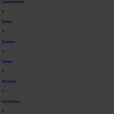
Landwirtschaft
#
Design
#
Regional
#
Garten
#
Recycling
#
Eco Fashion
#